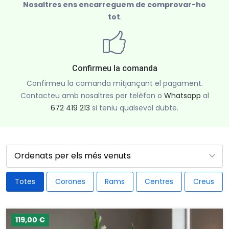
Nosaltres ens encarreguem de comprovar-ho
tot
.
Confirmeu la comanda
Confirmeu la comanda mitjançant el pagament.
Contacteu amb nosaltres per telèfon o
Whatsapp
al
672 419 213
si teniu qualsevol dubte.
Totes
Corones
Rams
Centres
Creus
119,00 €