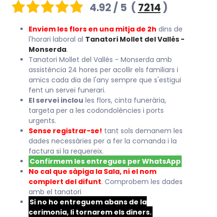
4.92 / 5
(
7214
)
Enviem les flors en una mitja de 2h
dins de
l'horari laboral al
Tanatori Mollet del Vallés -
Monserda
.
Tanatori Mollet del Vallés - Monserda amb
assistència 24 hores per acollir els familiars i
amics cada dia de l'any sempre que s'estigui
fent un servei funerari.
El servei inclou
les flors, cinta funerària,
targeta per a les codondolències i ports
urgents.
Sense registrar-se!
tant sols demanem les
dades necessàries per a fer la comanda i la
factura si la requereix.
Confirmem les entregues per WhatsApp
No cal que sàpiga la Sala, ni el nom
complert del difunt
. Comprobem les dades
amb el tanatori
Si no ho entreguem abans de la
cerimonia, li tornarem els diners.