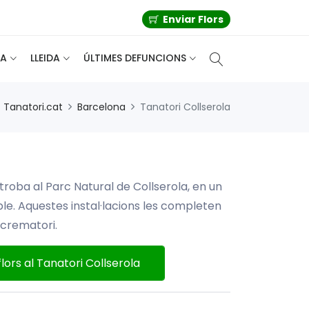
Enviar Flors
A
LLEIDA
ÚLTIMES DEFUNCIONS
Tanatori.cat
Barcelona
Tanatori Collserola
troba al Parc Natural de Collserola, en un
e. Aquestes instal·lacions les completen
l crematori.
flors al Tanatori Collserola