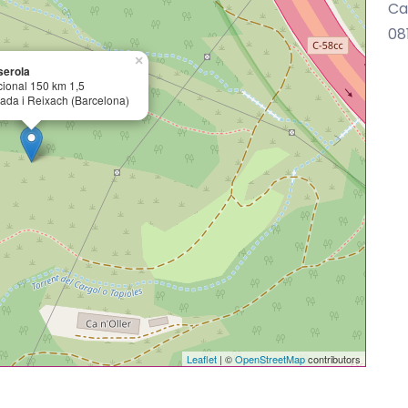
Ca
08
×
serola
cional 150 km 1,5
ada i Reixach (Barcelona)
Leaflet
| ©
OpenStreetMap
contributors