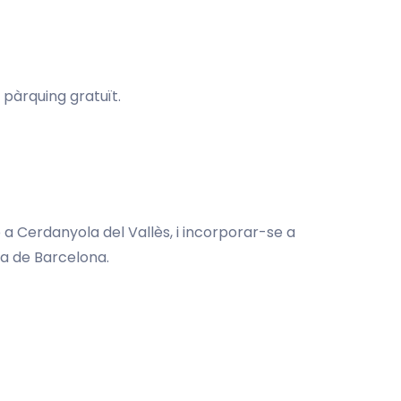
 pàrquing gratuït.
p a Cerdanyola del Vallès, i incorporar-se a
ra de Barcelona.