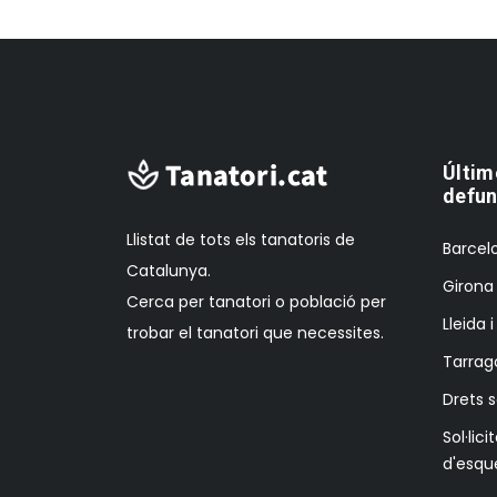
Últim
defun
Llistat de tots els tanatoris de
Barcelo
Catalunya.
Girona 
Cerca per tanatori o població per
Lleida 
trobar el tanatori que necessites.
Tarrag
Drets 
Sol·lici
d'esqu