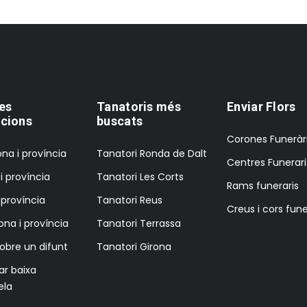
es
Tanatoris més
Enviar Flors
cions
buscats
Corones Funeràr
na i província
Tanatori Ronda de Dalt
Centres Funerari
i província
Tanatori Les Corts
Rams funeraris
i província
Tanatori Reus
Creus i cors fune
ona i província
Tanatori Terrassa
sobre un difunt
Tanatori Girona
tar baixa
ela