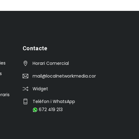
Contacte
ies
Horari Comercial
s
mail@localnetworkmedia.com
Widget
raris
Telèfon i WhatsApp
672 419 213