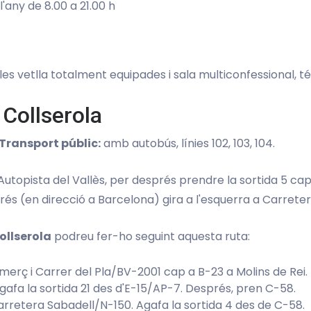
l'any de 8.00 a 21.00 h
s vetlla totalment equipades i sala multiconfessional, té
 Collserola
Transport públic:
amb autobús, línies 102, 103, 104.
'Autopista del Vallès, per després prendre la sortida 5 ca
és (en direcció a Barcelona) gira a l'esquerra a Carrete
ollserola
podreu fer-ho seguint aquesta ruta:
erç i Carrer del Pla/BV-2001 cap a B-23 a Molins de Rei.
gafa la sortida 21 des d'E-15/AP-7. Després, pren C-58.
retera Sabadell/N-150. Agafa la sortida 4 des de C-58.