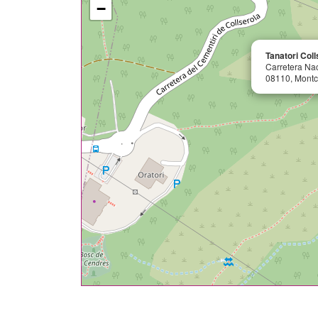
−
Tanatori Coll
Carretera Na
08110, Montc