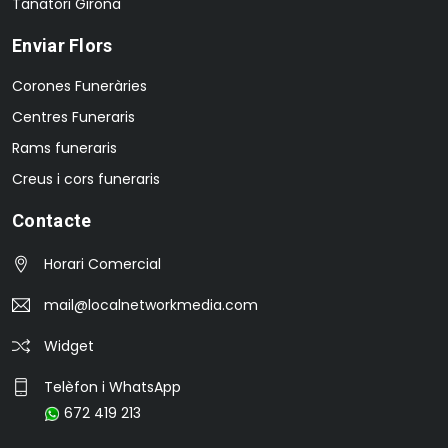
Tanatori Girona
Enviar Flors
Corones Funeràries
Centres Funeraris
Rams funeraris
Creus i cors funeraris
Contacte
Horari Comercial
mail@localnetworkmedia.com
Widget
Telèfon i WhatsApp
672 419 213