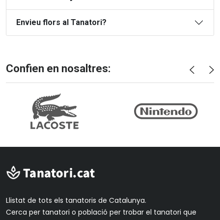
Envieu flors al Tanatori?
Confien en nosaltres:
Llistat de tots els tanatoris de Catalunya.
Cerca per tanatori o població per trobar el tanatori que