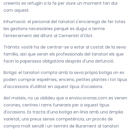
creients es refugiïn a la fe per viure un moment tan dur
com aquest.
Inhumació: el personal del tanatori s'encarrega de fer totes
les gestions necessàries perquè es dugui a terme
l'enterrament del difunt al Cementiri d'Olot.
Tràmits: vostè ha de centrar-se a estar al costat de la seva
família, així que seran els professionals del tanatori els que
facin la paperassa obligatòria després d'una defunció.
Botiga: el tanatori compta amb la seva pròpia botiga on es
poden comprar espelmes, encens, petites plantes i tot tipus
d'accessoris d'utilitat en aquest tipus d'ocasions.
Així mateix, no us oblideu que a enviocoronas.com es venen
corones, centres i rams funeraris per a aquest tipus
d'ocasions. Es tracta d'una botiga en línia amb una àmplia
varietat, uns preus sense competència, un procés de
compra molt senzill i un termini de lliurament al tanatori