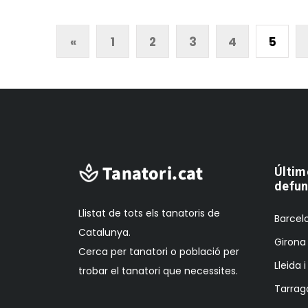
«
1
2
3
4
5
Últim
defun
Llistat de tots els tanatoris de
Barcelo
Catalunya.
Girona 
Cerca per tanatori o població per
Lleida 
trobar el tanatori que necessites.
Tarrag