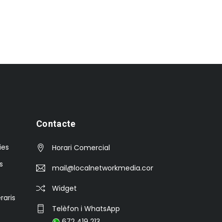
Contacte
ies
Horari Comercial
s
mail@localnetworkmedia.com
Widget
raris
Telèfon i WhatsApp
672 419 213