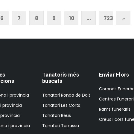
6
7
8
9
10
...
723
»
es
Tanatoris més
Enviar Flors
cions
buscats
Corones Funeràr
na i província
Tanatori Ronda de Dalt
Centres Funerari
i província
Tanatori Les Corts
Rams funeraris
i província
Tanatori Reus
Creus i cors fune
ona i província
Tanatori Terrassa