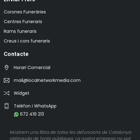
Corones Funeràries
Centres Funeraris
Rams funeraris
Creus i cors funeraris
Contacte
Horari Comercial
mail@localnetworkmedia.com
Widget
Telèfon i WhatsApp
672 419 213
Mostrem una llista de totes les defuncions de Catalunya
obtinguda de fonts públiques. La nostra empresa no pot