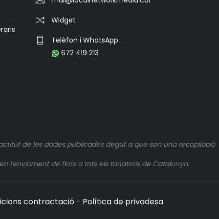
Widget
raris
Telèfon i WhatsApp
672 419 213
actitut de les dades publicades degut a que son una recopilació
n l'enviament de flors a tots els tanatoris de Catalunya.
icions contractació
-
Política de privadesa