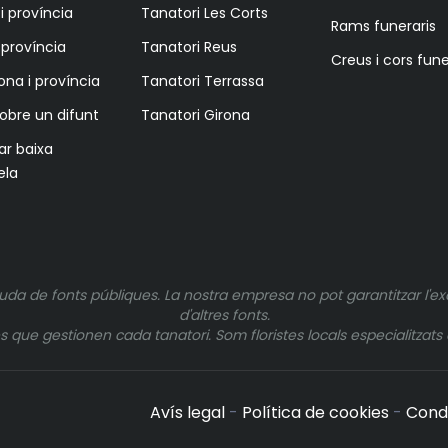
i província
Tanatori Les Corts
Rams funeraris
i província
Tanatori Reus
Creus i cors fune
ona i província
Tanatori Terrassa
sobre un difunt
Tanatori Girona
tar baixa
ela
uda de fonts públiques. La nostra empresa no pot garantitzar l'ex
d'altres fonts.
ue gestionen cada tanatori. Som floristes locals especialitzats e
Avís legal
-
Política de cookies
-
Cond