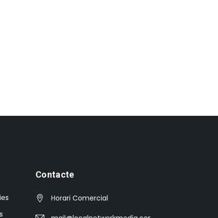
Contacte
ies
Horari Comercial
s
mail@localnetworkmedia.com