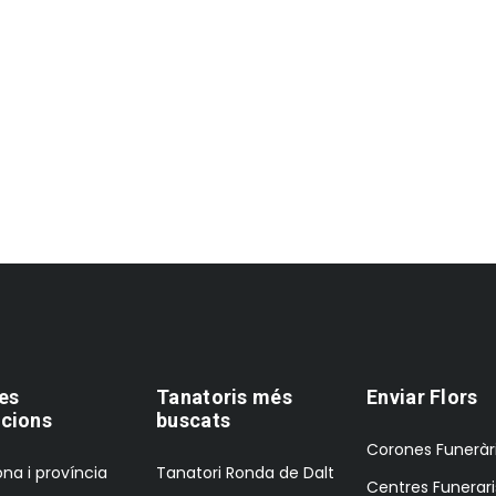
es
Tanatoris més
Enviar Flors
cions
buscats
Corones Funeràr
na i província
Tanatori Ronda de Dalt
Centres Funerari