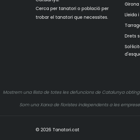
Girona 
Cerca per tanatori o població per
Lleida 
trobar el tanatori que necessites.
Tarrag
Drets 
Sol·lici
d'esqu
Mostrem una llista de totes les defuncions de Catalunya obting
Som una Xarxa de floristes independents a les empreses q
© 2026 Tanatori.cat