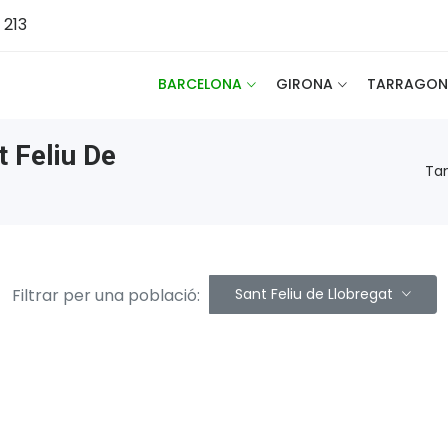
 213
BARCELONA
GIRONA
TARRAGON
t Feliu De
Tan
Filtrar per una població:
Sant Feliu de Llobregat