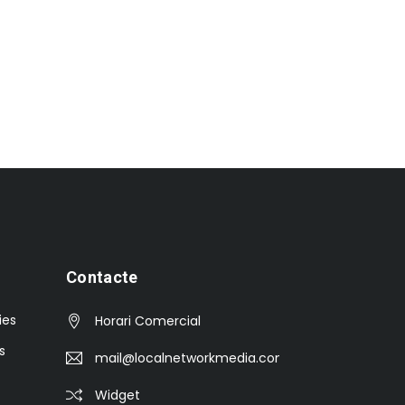
Contacte
ies
Horari Comercial
s
mail@localnetworkmedia.com
Widget