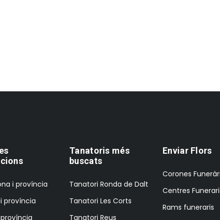
es
Tanatoris més
Enviar Flors
cions
buscats
Corones Funeràr
na i província
Tanatori Ronda de Dalt
Centres Funerari
i província
Tanatori Les Corts
Rams funeraris
i província
Tanatori Reus