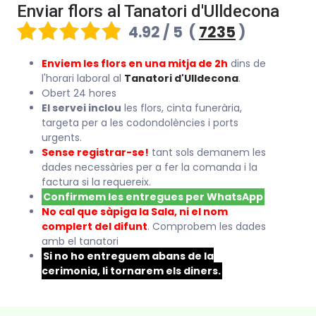
Enviar flors al Tanatori d'Ulldecona
4.92 / 5
(
7235
)
Enviem les flors en una mitja de 2h
dins de
l'horari laboral al
Tanatori d'Ulldecona
.
Obert 24 hores
El servei inclou
les flors, cinta funerària,
targeta per a les codondolències i ports
urgents.
Sense registrar-se!
tant sols demanem les
dades necessàries per a fer la comanda i la
factura si la requereix.
Confirmem les entregues per WhatsApp
No cal que sàpiga la Sala, ni el nom
complert del difunt
. Comprobem les dades
amb el tanatori
Si no ho entreguem abans de la
cerimonia, li tornarem els diners.