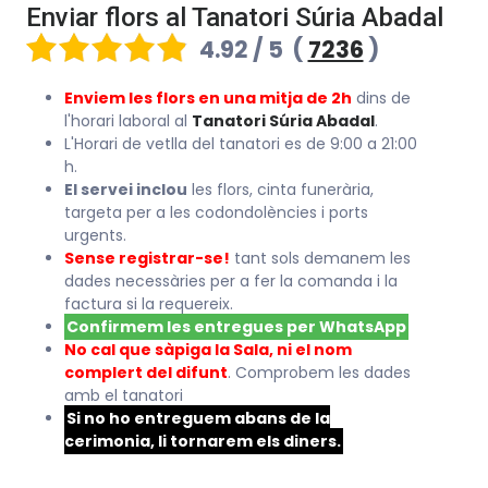
Enviar flors al Tanatori Súria Abadal
4.92 / 5
(
7236
)
Enviem les flors en una mitja de 2h
dins de
l'horari laboral al
Tanatori Súria Abadal
.
L'Horari de vetlla del tanatori es de 9:00 a 21:00
h.
El servei inclou
les flors, cinta funerària,
targeta per a les codondolències i ports
urgents.
Sense registrar-se!
tant sols demanem les
dades necessàries per a fer la comanda i la
factura si la requereix.
Confirmem les entregues per WhatsApp
No cal que sàpiga la Sala, ni el nom
complert del difunt
. Comprobem les dades
amb el tanatori
Si no ho entreguem abans de la
cerimonia, li tornarem els diners.