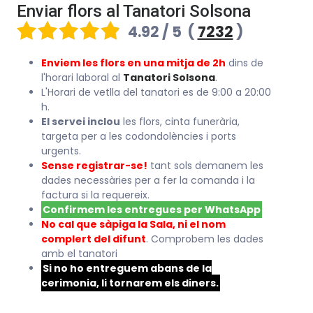
Enviar flors al Tanatori Solsona
4.92 / 5
(
7232
)
Enviem les flors en una mitja de 2h
dins de
l'horari laboral al
Tanatori Solsona
.
L'Horari de vetlla del tanatori es de 9:00 a 20:00
h.
El servei inclou
les flors, cinta funerària,
targeta per a les codondolències i ports
urgents.
Sense registrar-se!
tant sols demanem les
dades necessàries per a fer la comanda i la
factura si la requereix.
Confirmem les entregues per WhatsApp
No cal que sàpiga la Sala, ni el nom
complert del difunt
. Comprobem les dades
amb el tanatori
Si no ho entreguem abans de la
cerimonia, li tornarem els diners.