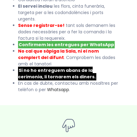
El servei inclou
les flors, cinta funerària,
targeta per a les codondolències i ports
urgents.
Sense registrar-se!
tant sols demanem les
dades necessàries per a fer la comanda i la
factura si la requereix.
Confirmem les entregues per WhatsApp
No cal que sàpiga la Sala, ni el nom
complert del difunt
. Comprobem les dades
amb el tanatori
Si no ho entreguem abans de la
cerimonia, li tornarem els diners.
En cas de dubte, contacteu amb nosaltres per
telèfon o per
Whatsapp
.