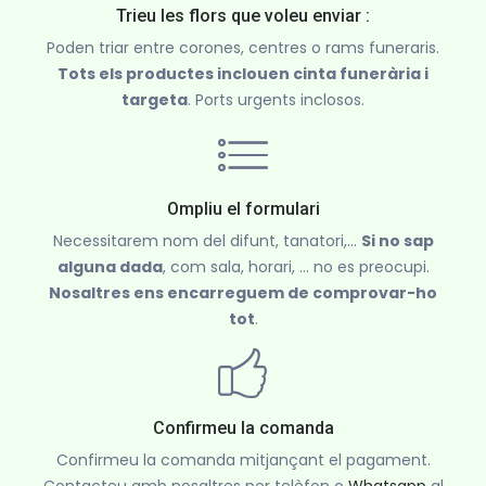
Trieu les flors que voleu enviar :
Poden triar entre corones, centres o rams funeraris.
Tots els productes inclouen cinta funerària i
targeta
. Ports urgents inclosos.
Ompliu el formulari
Necessitarem nom del difunt, tanatori,...
Si no sap
alguna dada
, com sala, horari, ... no es preocupi.
Nosaltres ens encarreguem de comprovar-ho
tot
.
Confirmeu la comanda
Confirmeu la comanda mitjançant el pagament.
Contacteu amb nosaltres per telèfon o
Whatsapp
al