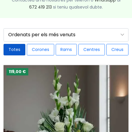
672 419 213
si teniu qualsevol dubte.
Totes
Corones
Rams
Centres
Creus
119,00 €