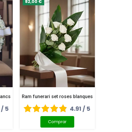
82,00 €
lancs
Ram funerari set roses blanques
 / 5
4.91 / 5
Comprar