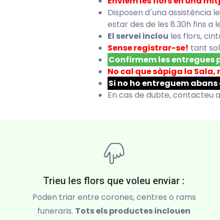
Enviem les flors en una mit
Disposen d´una assistència les 
estar des de les 8.30h fins a l
El servei inclou
les flors, ci
Sense registrar-se!
tant sol
Confirmem les entregues
No cal que sàpiga la Sala, 
Si no ho entreguem abans d
En cas de dubte, contacteu 
Trieu les flors que voleu enviar :
Poden triar entre corones, centres o rams
funeraris.
Tots els productes inclouen