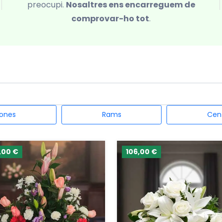
preocupi.
Nosaltres ens encarreguem de
comprovar-ho tot
.
ones
Rams
Cen
,00 €
106,00 €