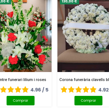
,00 €
130,00 €
ntre funerari lilium i roses
Corona funerària clavells b
4.96 / 5
4.92
Comprar
Comprar