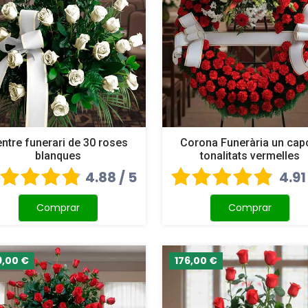
ntre funerari de 30 roses
Corona Funerària un cap
blanques
tonalitats vermelles
4.88 / 5
4.91
Comprar
Comprar
9,00 €
176,00 €