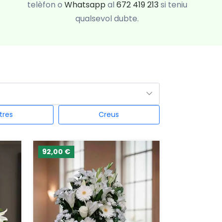
telèfon o
Whatsapp
al
672 419 213
si teniu
qualsevol dubte.
tres
Creus
92,00 €