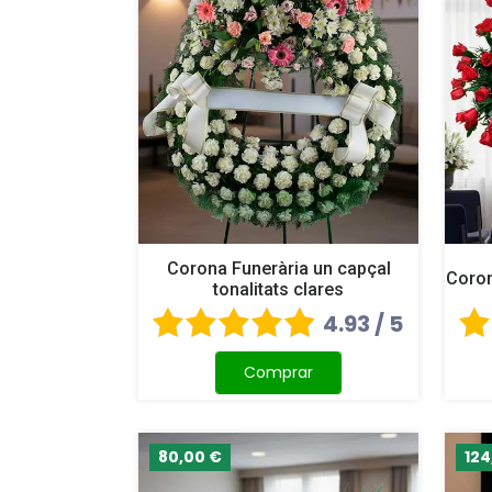
Corona Funerària un capçal
Coron
tonalitats clares
4.93 / 5
Comprar
80,00 €
124