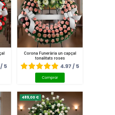
çal
Corona Funerària un capçal
tonalitats roses
 / 5
4.97 / 5
Comprar
489,00 €