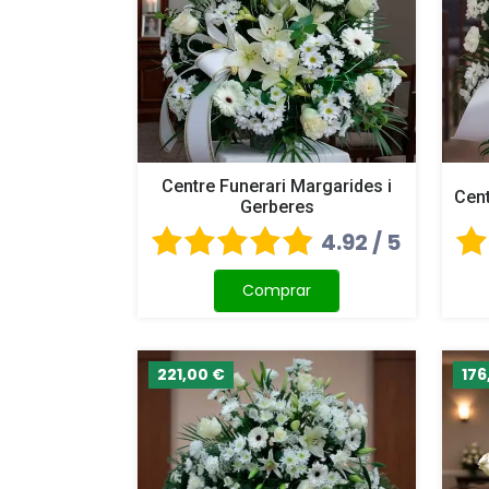
Centre Funerari Margarides i
Cent
Gerberes
4.92 / 5
Comprar
221,00 €
176