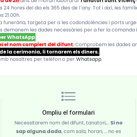
ja de 2h
dins de l'horari laboral al
Tanatori Sant Vicenç 
24 hores del dia els 365 dies de l´any. Tot i així, les famíl
es 21.00h.
nta funerària, targeta per a les codondolències i ports urge
s demanem les dades necessàries per a fer la comanda i la
 per WhatsApp
ni el nom complert del difunt
. Comprobem les dades am
e la cerimonia, li tornarem els diners.
amb nosaltres per telèfon o per
Whatsapp
.
Ompliu el formulari
Necessitarem nom del difunt, tanatori,...
Si no
sap alguna dada
, com sala, horari, ... no es