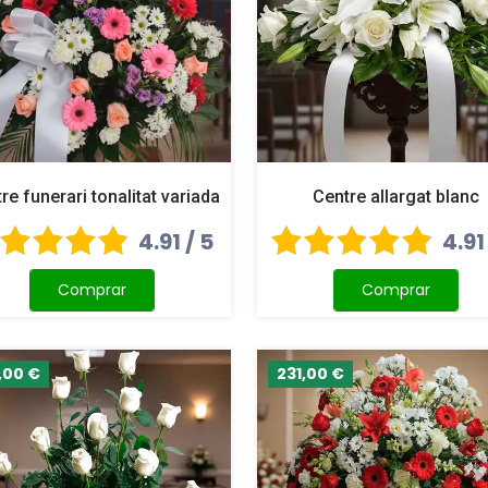
re funerari tonalitat variada
Centre allargat blanc
4.91 / 5
4.91
Comprar
Comprar
,00 €
231,00 €