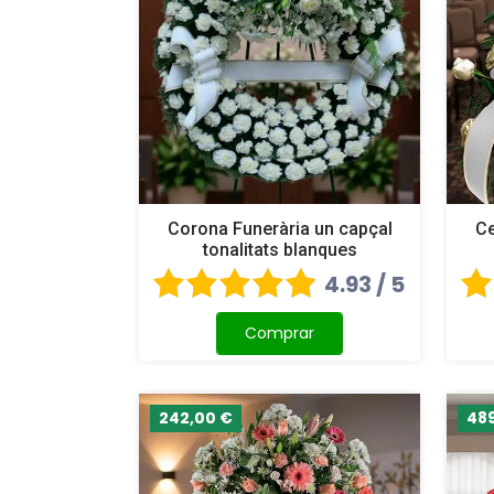
Corona Funerària un capçal
Ce
tonalitats blanques
4.93 / 5
Comprar
242,00 €
48