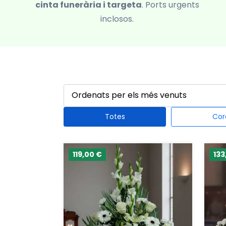
cinta funerària i targeta
. Ports urgents
inclosos.
Totes
Cor
119,00 €
133