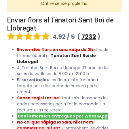
Online sense problema.
Enviar flors al Tanatori Sant Boi de
Llobregat
4.92 / 5
(
7232
)
Enviem les flors en una mitja de 2h
dins de
l'horari laboral al
Tanatori Sant Boi de
Llobregat
.
Al Tanatori Sant Boi de Llobregat l'horari de les
sales de vetlla es de 8:00h. a 21:00 h.
El servei inclou
les flors, cinta funerària,
targeta per a les codondolències i ports
urgents.
Sense registrar-se!
tant sols demanem les
dades necessàries per a fer la comanda i la
factura si la requereix.
Confirmem les entregues per WhatsApp
No cal que sàpiga la Sala, ni el nom
complert del difunt
. Comprobem les dades