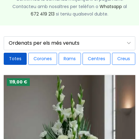
Contacteu amb nosaltres per telèfon o
Whatsapp
al
672 419 213
si teniu qualsevol dubte.
Totes
Corones
Rams
Centres
Creus
119,00 €