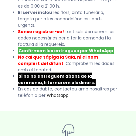
es de 9:00 a 21:00 h.
El servei inclou
les flors, cinta funerària,
targeta per a les codondolències i ports
urgents.
Sense registrar-se!
tant sols demanem les
dades necessàries per a fer la comanda i la
factura si la requereix.
Confirmem les entregues per WhatsApp
No cal que sàpiga la Sala, ni el nom
complert del difunt
. Comprobem les dades
amb el tanatori
Si no ho entreguem abans de la
cerimonia, li tornarem els diners.
En cas de dubte, contacteu amb nosaltres per
telèfon o per
Whatsapp
.