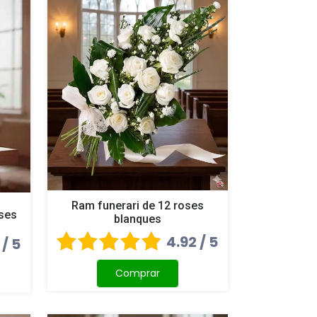
Ram funerari de 12 roses
oses
blanques
4.92 / 5
 / 5
Comprar