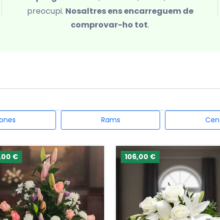
preocupi.
Nosaltres ens encarreguem de
comprovar-ho tot
.
ones
Rams
Cen
,00 €
106,00 €