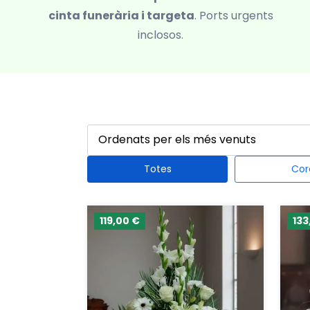
cinta funerària i targeta
. Ports urgents
inclosos.
Totes
Cor
119,00 €
133