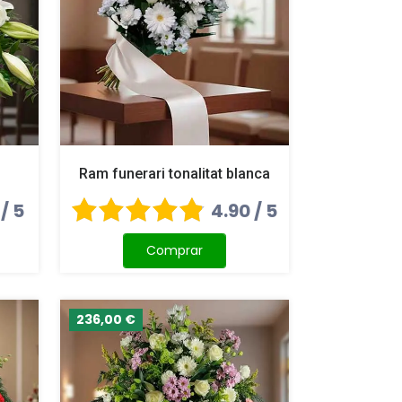
Ram funerari tonalitat blanca
 / 5
4.90 / 5
Comprar
236,00 €