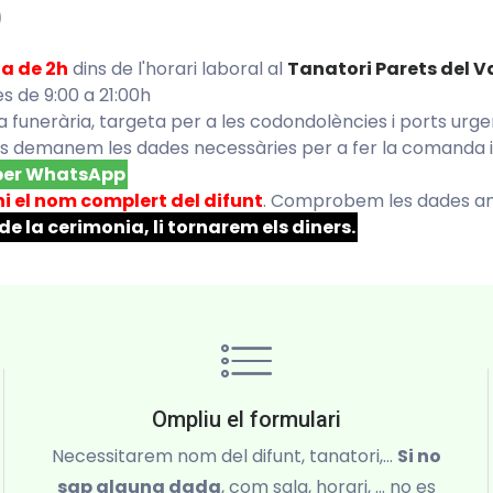
)
ja de 2h
dins de l'horari laboral al
Tanatori Parets del V
es de 9:00 a 21:00h
nta funerària, targeta per a les codondolències i ports urge
s demanem les dades necessàries per a fer la comanda i la
 per WhatsApp
ni el nom complert del difunt
. Comprobem les dades am
e la cerimonia, li tornarem els diners.
Ompliu el formulari
Necessitarem nom del difunt, tanatori,...
Si no
sap alguna dada
, com sala, horari, ... no es