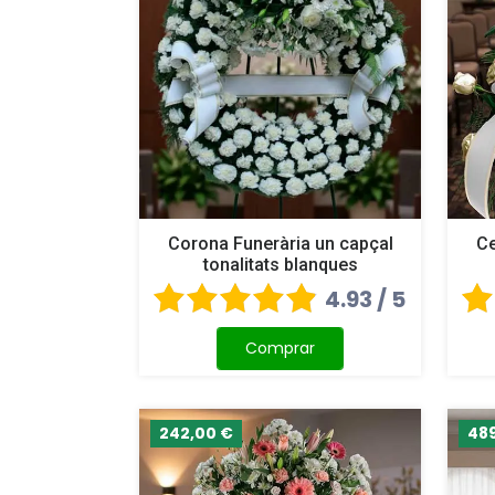
Corona Funerària un capçal
Ce
tonalitats blanques
4.93 / 5
Comprar
242,00 €
48