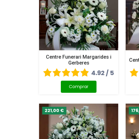
Centre Funerari Margarides i
Cent
Gerberes
4.92 / 5
Comprar
221,00 €
176