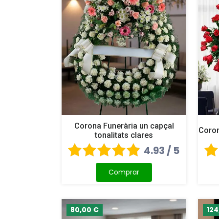
Corona Funerària un capçal
Coron
tonalitats clares
4.93 / 5
Comprar
80,00 €
124