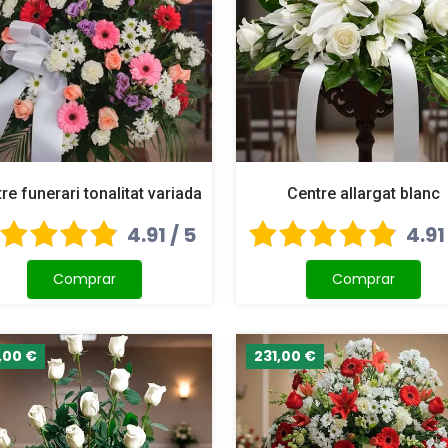
re funerari tonalitat variada
Centre allargat blanc
4.91 / 5
4.91
Comprar
Comprar
,00 €
231,00 €