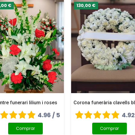
,00 €
130,00 €
ntre funerari lilium i roses
Corona funerària clavells b
4.96 / 5
4.92
Comprar
Comprar