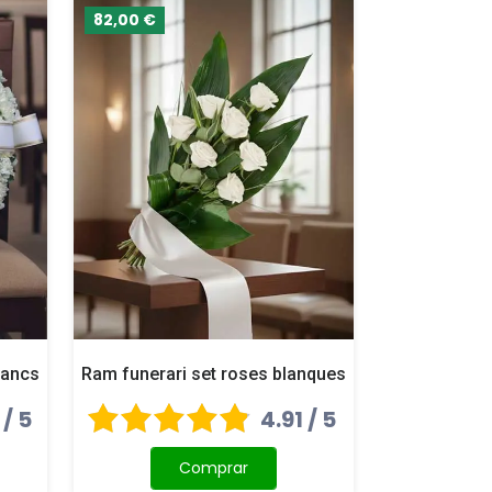
82,00 €
lancs
Ram funerari set roses blanques
 / 5
4.91 / 5
Comprar