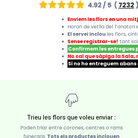
4.92 / 5
(
7232
Enviem les flors en una mit
Horari de vetlla del Tanatori 
El servei inclou
les flors, ci
Sense registrar-se!
tant sol
Confirmem les entregues
No cal que sàpiga la Sala, 
Si no ho entreguem abans d
Trieu les flors que voleu enviar :
Poden triar entre corones, centres o rams
funeraris.
Tots els productes inclouen