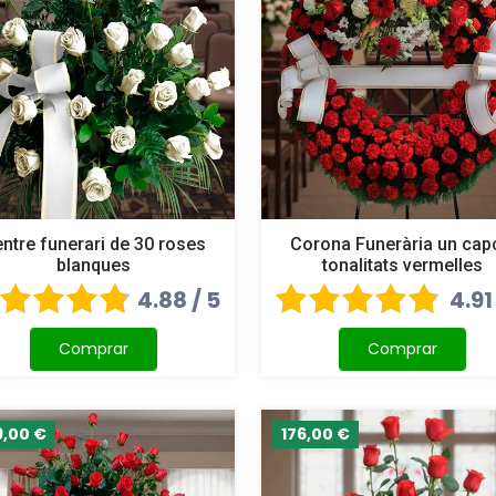
ntre funerari de 30 roses
Corona Funerària un cap
blanques
tonalitats vermelles
4.88 / 5
4.91
Comprar
Comprar
9,00 €
176,00 €