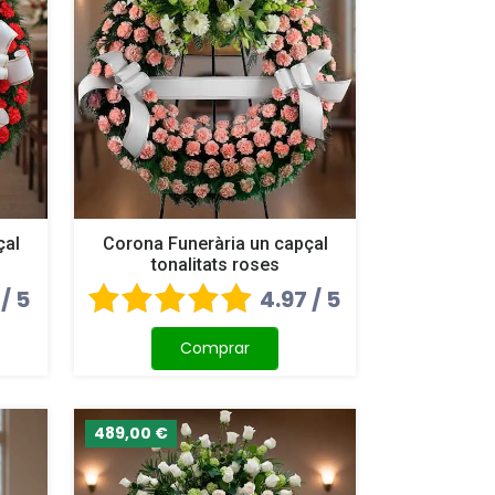
çal
Corona Funerària un capçal
tonalitats roses
 / 5
4.97 / 5
Comprar
489,00 €