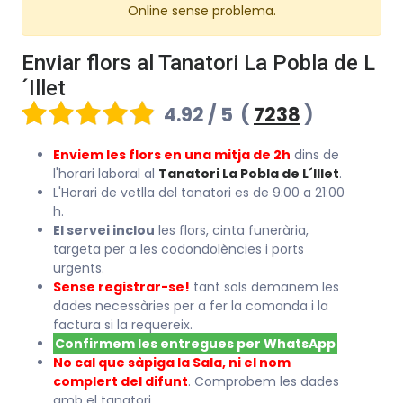
Online sense problema.
Enviar flors al Tanatori La Pobla de L
´Illet
4.92 / 5
(
7238
)
Enviem les flors en una mitja de 2h
dins de
l'horari laboral al
Tanatori La Pobla de L´Illet
.
L'Horari de vetlla del tanatori es de 9:00 a 21:00
h.
El servei inclou
les flors, cinta funerària,
targeta per a les codondolències i ports
urgents.
Sense registrar-se!
tant sols demanem les
dades necessàries per a fer la comanda i la
factura si la requereix.
Confirmem les entregues per WhatsApp
No cal que sàpiga la Sala, ni el nom
complert del difunt
. Comprobem les dades
amb el tanatori