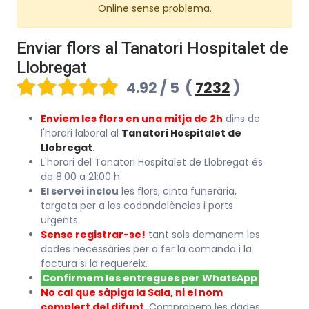
Online sense problema.
Enviar flors al Tanatori Hospitalet de
Llobregat
4.92 / 5
(
7232
)
Enviem les flors en una mitja de 2h
dins de
l'horari laboral al
Tanatori Hospitalet de
Llobregat
.
L'horari del Tanatori Hospitalet de Llobregat és
de 8:00 a 21:00 h.
El servei inclou
les flors, cinta funerària,
targeta per a les codondolències i ports
urgents.
Sense registrar-se!
tant sols demanem les
dades necessàries per a fer la comanda i la
factura si la requereix.
Confirmem les entregues per WhatsApp
No cal que sàpiga la Sala, ni el nom
complert del difunt
. Comprobem les dades