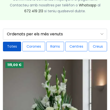
Contacteu amb nosaltres per telèfon o
Whatsapp
al
672 419 213
si teniu qualsevol dubte.
Totes
Corones
Rams
Centres
Creus
119,00 €