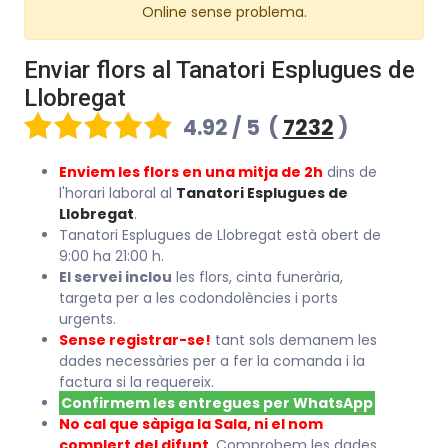
Online sense problema.
Enviar flors al Tanatori Esplugues de
Llobregat
4.92 / 5
(
7232
)
Enviem les flors en una mitja de 2h
dins de
l'horari laboral al
Tanatori Esplugues de
Llobregat
.
Tanatori Esplugues de Llobregat està obert de
9:00 ha 21:00 h.
El servei inclou
les flors, cinta funerària,
targeta per a les codondolències i ports
urgents.
Sense registrar-se!
tant sols demanem les
dades necessàries per a fer la comanda i la
factura si la requereix.
Confirmem les entregues per WhatsApp
No cal que sàpiga la Sala, ni el nom
complert del difunt
. Comprobem les dades