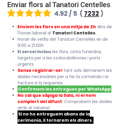
Enviar flors al Tanatori Centelles
4.92 / 5
(
7232
)
Enviem les flors en una mitja de 2h
dins de
l'horari laboral al
Tanatori Centelles
.
Horari de vetlla del Tanatori Centelles es de
9:00 a 21:00h
El servei inclou
les flors, cinta funerària,
targeta per a les codondolències i ports
urgents.
Sense registrar-se!
tant sols demanem les
dades necessàries per a fer la comanda i la
factura si la requereix.
Confirmem les entregues per WhatsApp
No cal que sàpiga la Sala, ni el nom
complert del difunt
. Comprobem les dades
amb el tanatori
Si no ho entreguem abans de la
cerimonia, li tornarem els diners.