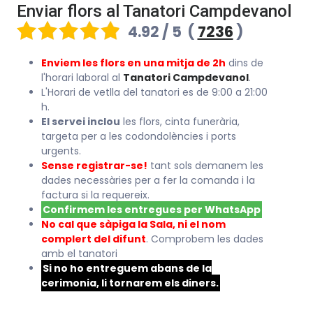
Enviar flors al Tanatori Campdevanol
4.92 / 5
(
7236
)
Enviem les flors en una mitja de 2h
dins de
l'horari laboral al
Tanatori Campdevanol
.
L'Horari de vetlla del tanatori es de 9:00 a 21:00
h.
El servei inclou
les flors, cinta funerària,
targeta per a les codondolències i ports
urgents.
Sense registrar-se!
tant sols demanem les
dades necessàries per a fer la comanda i la
factura si la requereix.
Confirmem les entregues per WhatsApp
No cal que sàpiga la Sala, ni el nom
complert del difunt
. Comprobem les dades
amb el tanatori
Si no ho entreguem abans de la
cerimonia, li tornarem els diners.