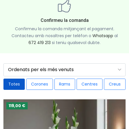
Confirmeu la comanda
Confirmeu la comanda mitjançant el pagament.
Contacteu amb nosaltres per telèfon o
Whatsapp
al
672 419 213
si teniu qualsevol dubte.
Totes
Corones
Rams
Centres
Creus
119,00 €