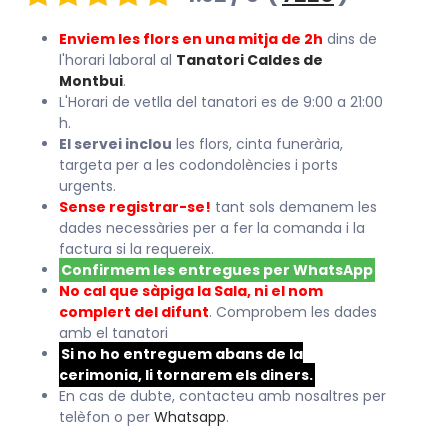
Enviem les flors en una mitja de 2h
dins de
l'horari laboral al
Tanatori Caldes de
Montbui
.
L'Horari de vetlla del tanatori es de 9:00 a 21:00
h.
El servei inclou
les flors, cinta funerària,
targeta per a les codondolències i ports
urgents.
Sense registrar-se!
tant sols demanem les
dades necessàries per a fer la comanda i la
factura si la requereix.
Confirmem les entregues per WhatsApp
No cal que sàpiga la Sala, ni el nom
complert del difunt
. Comprobem les dades
amb el tanatori
Si no ho entreguem abans de la
cerimonia, li tornarem els diners.
En cas de dubte, contacteu amb nosaltres per
telèfon o per
Whatsapp
.