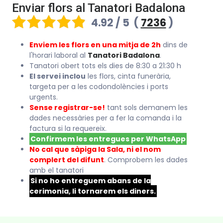
Enviar flors al Tanatori Badalona
4.92 / 5
(
7236
)
Enviem les flors en una mitja de 2h
dins de
l'horari laboral al
Tanatori Badalona
.
Tanatori obert tots els dies de 8:30 a 21:30 h
El servei inclou
les flors, cinta funerària,
targeta per a les codondolències i ports
urgents.
Sense registrar-se!
tant sols demanem les
dades necessàries per a fer la comanda i la
factura si la requereix.
Confirmem les entregues per WhatsApp
No cal que sàpiga la Sala, ni el nom
complert del difunt
. Comprobem les dades
amb el tanatori
Si no ho entreguem abans de la
cerimonia, li tornarem els diners.