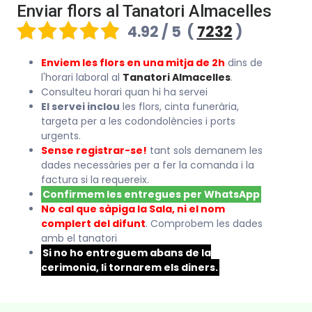
Enviar flors al Tanatori Almacelles
4.92 / 5
(
7232
)
Enviem les flors en una mitja de 2h
dins de
l'horari laboral al
Tanatori Almacelles
.
Consulteu horari quan hi ha servei
El servei inclou
les flors, cinta funerària,
targeta per a les codondolències i ports
urgents.
Sense registrar-se!
tant sols demanem les
dades necessàries per a fer la comanda i la
factura si la requereix.
Confirmem les entregues per WhatsApp
No cal que sàpiga la Sala, ni el nom
complert del difunt
. Comprobem les dades
amb el tanatori
Si no ho entreguem abans de la
cerimonia, li tornarem els diners.