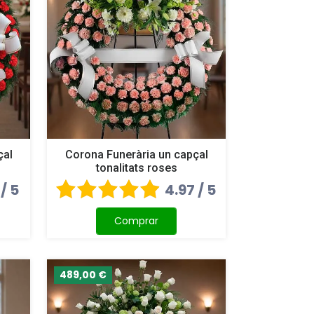
çal
Corona Funerària un capçal
tonalitats roses
 / 5
4.97 / 5
Comprar
489,00 €