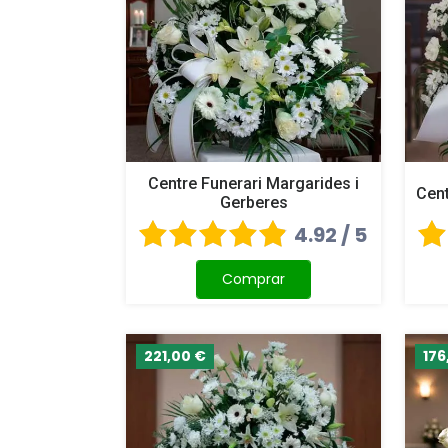
Centre Funerari Margarides i
Cent
Gerberes
4.92 / 5
Comprar
221,00 €
176