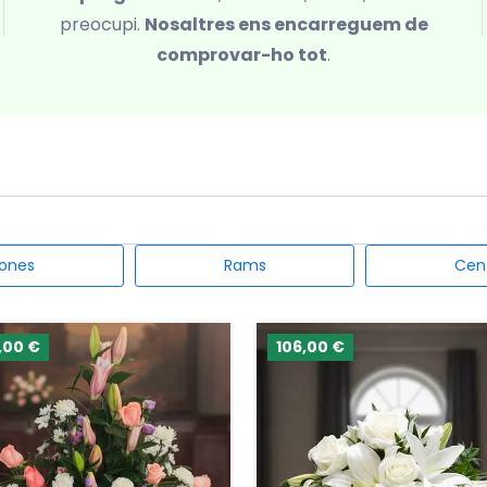
preocupi.
Nosaltres ens encarreguem de
comprovar-ho tot
.
ones
Rams
Cen
,00 €
106,00 €