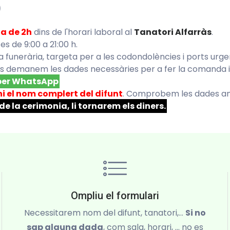
)
ja de 2h
dins de l'horari laboral al
Tanatori Alfarràs
.
 es de 9:00 a 21:00 h.
nta funerària, targeta per a les codondolències i ports urge
s demanem les dades necessàries per a fer la comanda i la
 per WhatsApp
ni el nom complert del difunt
. Comprobem les dades am
e la cerimonia, li tornarem els diners.
Ompliu el formulari
Necessitarem nom del difunt, tanatori,...
Si no
sap alguna dada
, com sala, horari, ... no es