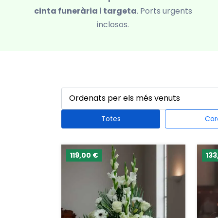
cinta funerària i targeta
. Ports urgents
inclosos.
Totes
Cor
119,00 €
133