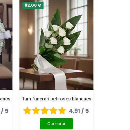
82,00 €
lancs
Ram funerari set roses blanques
 / 5
4.91 / 5
Comprar