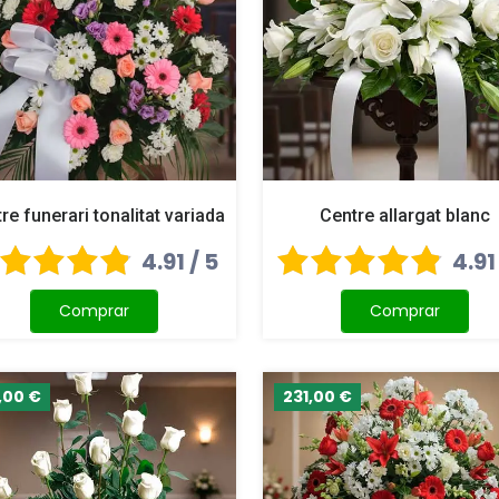
re funerari tonalitat variada
Centre allargat blanc
4.91 / 5
4.91
Comprar
Comprar
,00 €
231,00 €