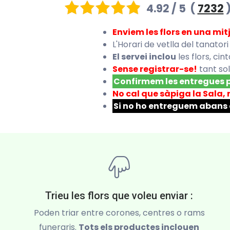
4.92 / 5
(
7232
Enviem les flors en una mit
L'Horari de vetlla del tanatori
El servei inclou
les flors, ci
Sense registrar-se!
tant sol
Confirmem les entregues
No cal que sàpiga la Sala, 
Si no ho entreguem abans d
Trieu les flors que voleu enviar :
Poden triar entre corones, centres o rams
funeraris.
Tots els productes inclouen