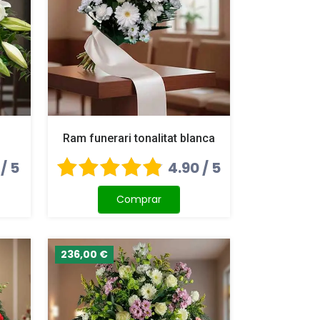
Ram funerari tonalitat blanca
 / 5
4.90 / 5
Comprar
236,00 €