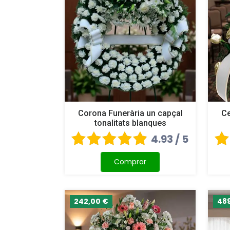
Corona Funerària un capçal
Ce
tonalitats blanques
4.93 / 5
Comprar
242,00 €
48