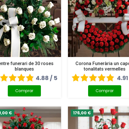
ntre funerari de 30 roses
Corona Funerària un cap
blanques
tonalitats vermelles
4.88 / 5
4.91
Comprar
Comprar
9,00 €
176,00 €