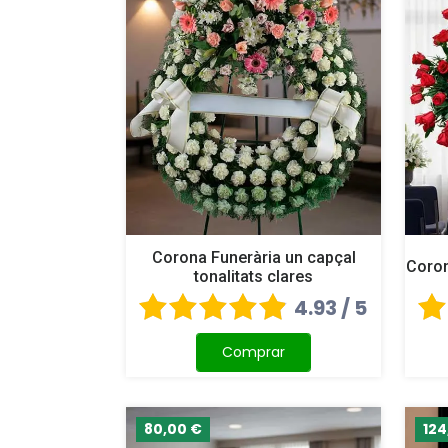
Corona Funerària un capçal
Coron
tonalitats clares
4.93 / 5
Comprar
80,00 €
124