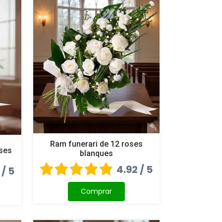
Ram funerari de 12 roses
oses
blanques
4.92 / 5
 / 5
Comprar