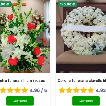
,00 €
130,00 €
ntre funerari lilium i roses
Corona funerària clavells b
4.96 / 5
4.92
Comprar
Comprar