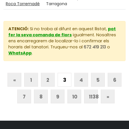
Roca Torremadé
Tarragona
ATENCIÓ:
Si no troba al difunt en aquest llistat,
pot
fer la seva comanda de flors
igualment. Nosaltres
ens encarregarem de localizar-lo i confirmar els
horaris del tanatori. Truqueu-nos al
672 419 213
o
WhatsApp
.
«
1
2
3
4
5
6
7
8
9
10
1138
»