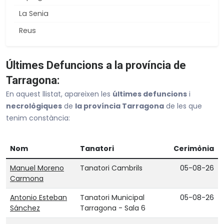
La Senia
Reus
Salou
Últimes Defuncions a la província de
Santa Coloma De Queralt
Tarragona:
Tarragona
En aquest llistat, apareixen les
últimes defuncions
i
Torredembarra
necrològiques
de
la província Tarragona
de les que
Tortosa
tenim constància:
Valls
Nom
Tanatori
Cerimònia
Vila-Seca
Manuel Moreno
Tanatori Cambrils
05-08-26
Tornar a províncies
Carmona
Antonio Esteban
Tanatori Municipal
05-08-26
Sánchez
Tarragona - Sala 6