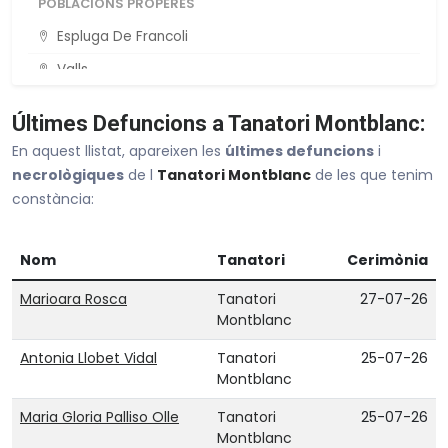
POBLACIONS PROPERES
Espluga De Francoli
Valls
Reus
Últimes Defuncions a Tanatori Montblanc:
Vila-Seca
En aquest llistat, apareixen les
últimes defuncions
i
Santa Coloma De Queralt
necrològiques
de l
Tanatori Montblanc
de les que tenim
constància:
Veure tot Tarragona
Nom
Tanatori
Cerimònia
Marioara Rosca
Tanatori
27-07-26
Montblanc
Antonia Llobet Vidal
Tanatori
25-07-26
Montblanc
Maria Gloria Palliso Olle
Tanatori
25-07-26
Montblanc