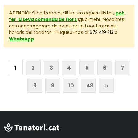
ATENCIÓ:
Si no troba al difunt en aquest llistat,
pot
fer la seva comanda de flors
igualment. Nosaltres
ens encarregarem de localizar-lo i confirmar els
horaris del tanatori. Truqueu-nos al
672 419 213
o
WhatsApp
.
1
2
3
4
5
6
7
8
9
10
48
»