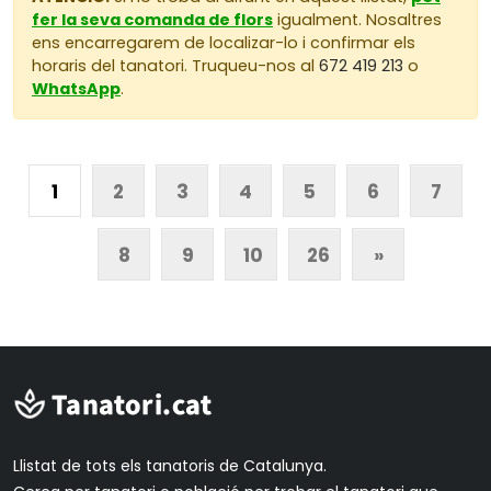
fer la seva comanda de flors
igualment. Nosaltres
ens encarregarem de localizar-lo i confirmar els
horaris del tanatori. Truqueu-nos al
672 419 213
o
WhatsApp
.
1
2
3
4
5
6
7
8
9
10
26
»
Llistat de tots els tanatoris de Catalunya.