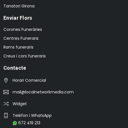
Tanatori Girona
Enviar Flors
Corones Funeràries
Centres Funeraris
Rams funeraris
Creus i cors funeraris
Contacte
Horari Comercial
mail@localnetworkmedia.com
Widget
Telèfon i WhatsApp
672 419 213