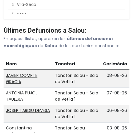
Vila-Seca
Reus
Cambrils
Últimes Defuncions a Salou:
Tarragona
En aquest llistat, apareixen les
últimes defuncions
i
Valls
necrològiques
de
Salou
de les que tenim constància:
Veure tot Tarragona
Nom
Tanatori
Cerimònia
JAVIER COMPTE
Tanatori Salou - Sala
08-08-26
GRACIA
de Vetlla 1
ANTONIA PUJOL
Tanatori Salou - Sala
07-08-26
TAULERA
de Vetlla 1
JOSEP TARDIU DEVESA
Tanatori Salou - Sala
06-08-26
de Vetlla 1
Constantina
Tanatori Salou
03-08-26