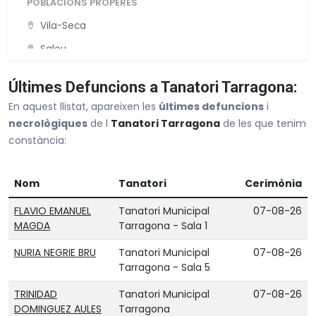
POBLACIONS PROPERES
Vila-Seca
Salou
Reus
Últimes Defuncions a Tanatori Tarragona:
Torredembarra
En aquest llistat, apareixen les
últimes defuncions
i
Cambrils
necrològiques
de l
Tanatori Tarragona
de les que tenim
constància:
Veure tot Tarragona
Nom
Tanatori
Cerimònia
FLAVIO EMANUEL
Tanatori Municipal
07-08-26
MAGDA
Tarragona - Sala 1
NURIA NEGRIE BRU
Tanatori Municipal
07-08-26
Tarragona - Sala 5
TRINIDAD
Tanatori Municipal
07-08-26
DOMINGUEZ AULES
Tarragona