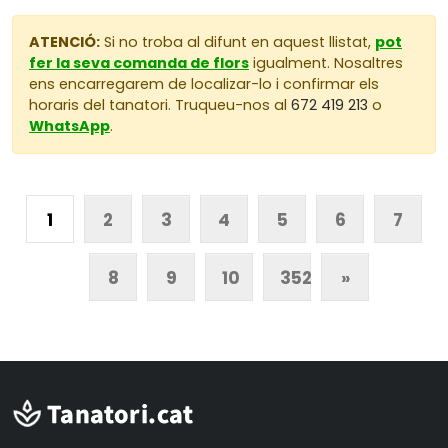
ATENCIÓ:
Si no troba al difunt en aquest llistat,
pot
fer la seva comanda de flors
igualment. Nosaltres
ens encarregarem de localizar-lo i confirmar els
horaris del tanatori. Truqueu-nos al
672 419 213
o
WhatsApp
.
1
2
3
4
5
6
7
8
9
10
352
»