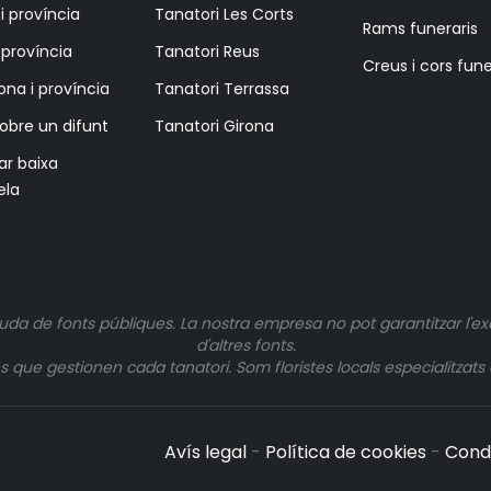
i província
Tanatori Les Corts
Rams funeraris
i província
Tanatori Reus
Creus i cors fune
ona i província
Tanatori Terrassa
sobre un difunt
Tanatori Girona
tar baixa
ela
uda de fonts públiques. La nostra empresa no pot garantitzar l'ex
d'altres fonts.
ue gestionen cada tanatori. Som floristes locals especialitzats e
Avís legal
-
Política de cookies
-
Cond