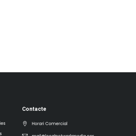
Contacte
ies
Horari Comercial
s
mail@localnetworkmedia.com