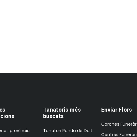
es
Tanatoris més
Enviar Flors
cions
buscats
Corones Funeràr
na i província
Tanatori Ronda de Dalt
Centres Funerari