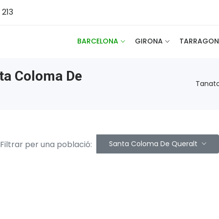
 213
BARCELONA
GIRONA
TARRAGON
anta Coloma De
Tanato
Filtrar per una població:
Santa Coloma De Queralt