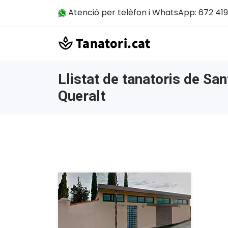
Atenció per telèfon i WhatsApp: 672 419
Llistat de tanatoris de S
Queralt