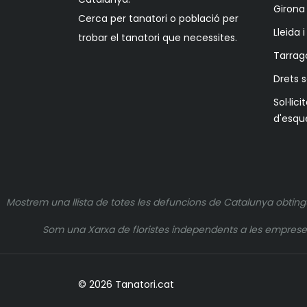
Girona 
Cerca per tanatori o població per
Lleida 
trobar el tanatori que necessites.
Tarrag
Drets 
Sol·lici
d'esqu
Mostrem una llista de totes les defuncions de Catalunya obting
Som una Xarxa de floristes independents a les empreses q
© 2026 Tanatori.cat