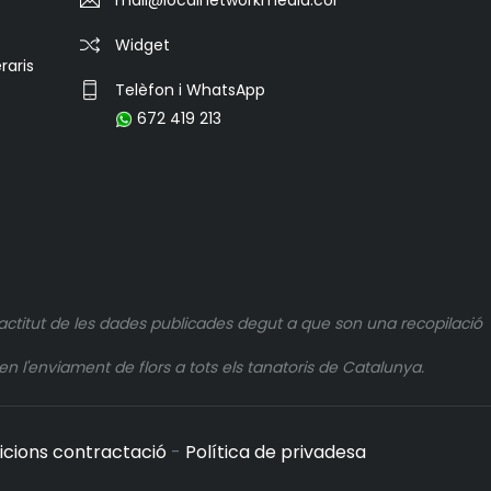
Widget
raris
Telèfon i WhatsApp
672 419 213
actitut de les dades publicades degut a que son una recopilació
n l'enviament de flors a tots els tanatoris de Catalunya.
icions contractació
-
Política de privadesa