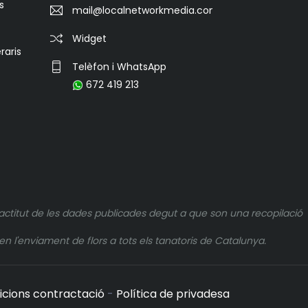
s
mail@localnetworkmedia.com
Widget
raris
Telèfon i WhatsApp
672 419 213
actitut de les dades publicades degut a que son una recopilació
n l'enviament de flors a tots els tanatoris de Catalunya.
icions contractació
-
Política de privadesa