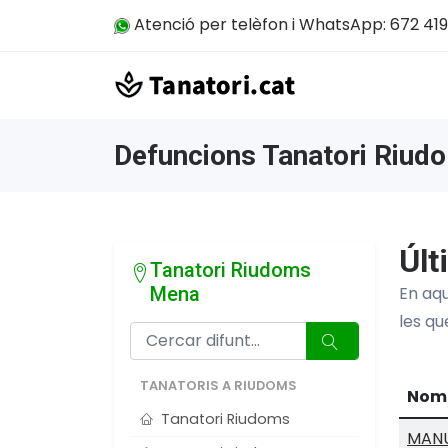
Atenció per telèfon i WhatsApp: 672 419
Defuncions Tanatori Riu
Últ
Tanatori Riudoms
Mena
En aqu
les qu
TANATORIS A RIUDOMS
Nom
Tanatori Riudoms
MANU