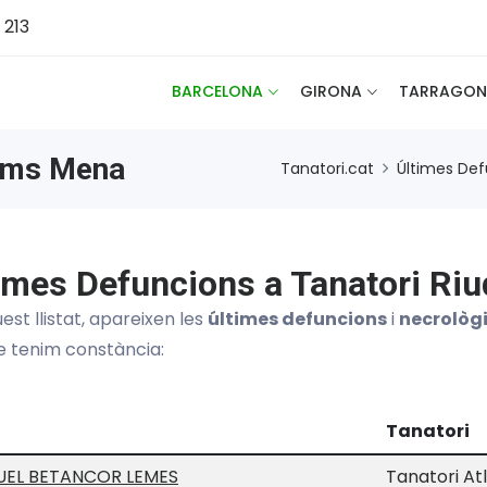
 213
BARCELONA
GIRONA
TARRAGON
doms Mena
Tanatori.cat
Últimes De
imes Defuncions a Tanatori R
est llistat, apareixen les
últimes defuncions
i
necrològ
e tenim constància:
Tanatori
EL BETANCOR LEMES
Tanatori Atl