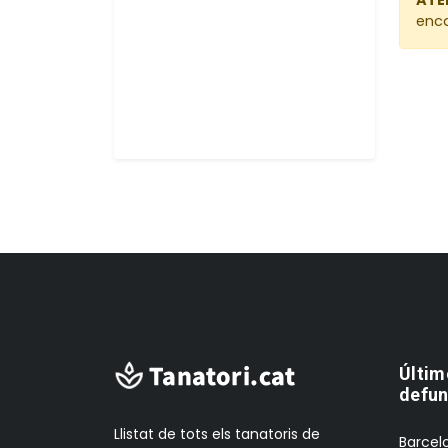
enca
Últim
defun
Llistat de tots els tanatoris de
Barcelo