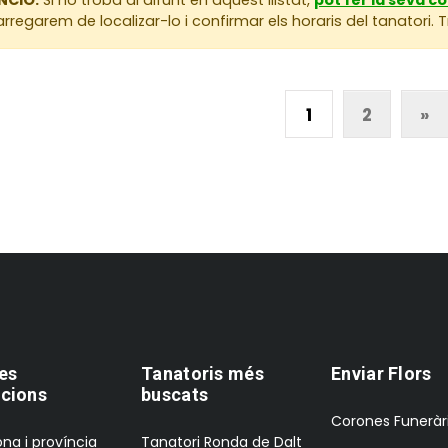
rregarem de localizar-lo i confirmar els horaris del tanatori.
1
2
»
es
Tanatoris més
Enviar Flors
cions
buscats
Corones Funeràr
na i província
Tanatori Ronda de Dalt