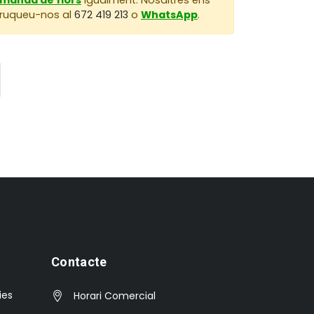
 Truqueu-nos al
672 419 213
o
WhatsApp
.
Contacte
ies
Horari Comercial