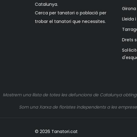
Catalunya.
Girona 
Cerca per tanatori o població per
Lleida 
trobar el tanatori que necessites.
Tarrag
Drets 
Sol·lici
d'esqu
Mostrem una llista de totes les defuncions de Catalunya obting
Som una Xarxa de floristes independents a les empreses q
© 2026 Tanatori.cat