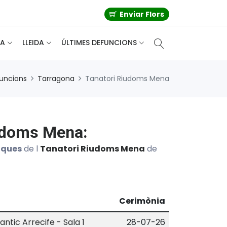
Enviar Flors
A
LLEIDA
ÚLTIMES DEFUNCIONS
funcions
Tarragona
Tanatori Riudoms Mena
iudoms Mena:
iques
de l
Tanatori Riudoms Mena
de
Cerimònia
antic Arrecife - Sala 1
28-07-26