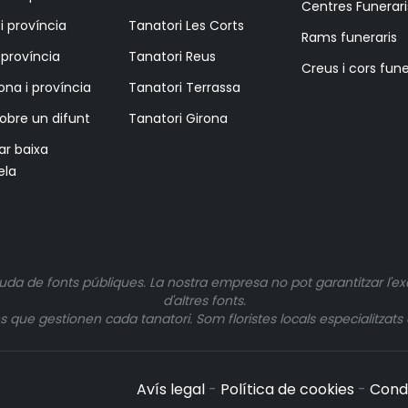
Centres Funerari
i província
Tanatori Les Corts
Rams funeraris
i província
Tanatori Reus
Creus i cors fune
ona i província
Tanatori Terrassa
sobre un difunt
Tanatori Girona
tar baixa
ela
uda de fonts públiques. La nostra empresa no pot garantitzar l'ex
d'altres fonts.
ue gestionen cada tanatori. Som floristes locals especialitzats e
Avís legal
-
Política de cookies
-
Cond