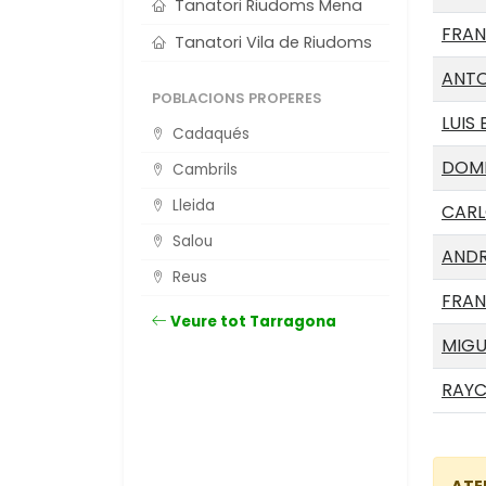
Tanatori Riudoms Mena
FRAN
Tanatori Vila de Riudoms
ANTO
POBLACIONS PROPERES
LUIS
Cadaqués
DOMI
Cambrils
Lleida
CARL
Salou
ANDR
Reus
FRAN
Veure tot Tarragona
MIGU
RAYC
ATE