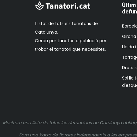
Últim
defun
Llistat de tots els tanatoris de
Barcelo
Catalunya.
Girona 
Cerca per tanatori o població per
Lleida 
trobar el tanatori que necessites.
Tarrag
Drets 
Sol·lici
d'esqu
Mostrem una llista de totes les defuncions de Catalunya obting
Som una Xarxa de floristes independents a les empreses q