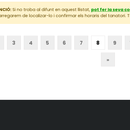
NCIÓ:
Si no troba al difunt en aquest llistat,
pot fer la seva c
rregarem de localizar-lo i confirmar els horaris del tanatori.
3
4
5
6
7
8
9
»