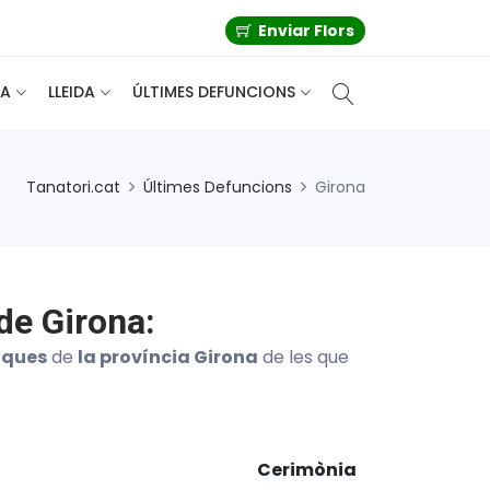
Enviar Flors
A
LLEIDA
ÚLTIMES DEFUNCIONS
Tanatori.cat
Últimes Defuncions
Girona
de Girona:
iques
de
la província Girona
de les que
Cerimònia