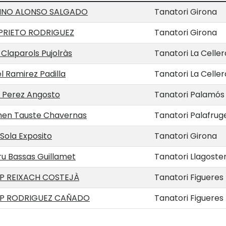
INO ALONSO SALGADO
Tanatori Girona
PRIETO RODRIGUEZ
Tanatori Girona
Claparols Pujolràs
Tanatori La Celler
 Ramirez Padilla
Tanatori La Celler
a Perez Angosto
Tanatori Palamós
en Tauste Chavernas
Tanatori Palafruge
Sola Exposito
Tanatori Girona
ru Bassas Guillamet
Tanatori Llagoste
P REIXACH COSTEJÀ
Tanatori Figueres
P RODRIGUEZ CAÑADO
Tanatori Figueres