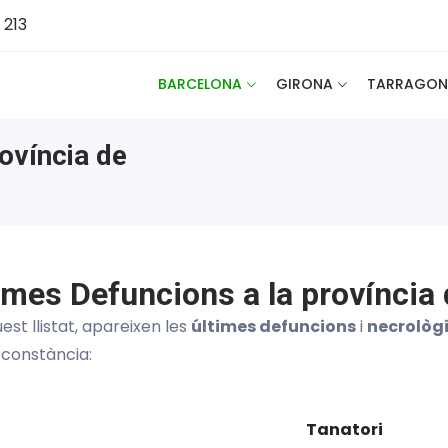
 213
BARCELONA
GIRONA
TARRAGON
ovíncia de
imes Defuncions a la província 
est llistat, apareixen les
últimes defuncions
i
necrològ
 constància:
Tanatori