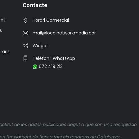
Contacte
ies
Horari Comercial
s
mail@localnetworkmedia.com
Widget
raris
Telèfon i WhatsApp
672 419 213
actitut de les dades publicades degut a que son una recopilació
n l'enviament de flors a tots els tanatoris de Catalunya.