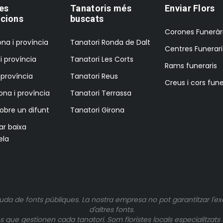
es
Tanatoris més
Enviar Flors
cions
buscats
Corones Funeràr
na i província
Tanatori Ronda de Dalt
Centres Funerari
i província
Tanatori Les Corts
Rams funeraris
i província
Tanatori Reus
Creus i cors fune
ona i província
Tanatori Terrassa
sobre un difunt
Tanatori Girona
tar baixa
ela
uda de fonts públiques. La nostra empresa no pot garantitzar l'ex
d'altres fonts.
ue gestionen cada tanatori. Som floristes locals especialitzats e