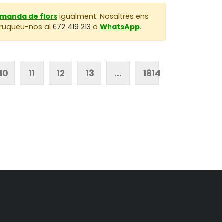
omanda de flors
igualment. Nosaltres ens
 Truqueu-nos al
672 419 213
o
WhatsApp
.
10
11
12
13
...
1814