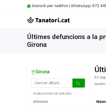
Atenció per telèfon i WhatsApp: 672 419
Últimes defuncions a la pr
Girona
Últ
Girona
En aqu
tenim
POBLACIONS DE GIRONA
Nom
Arbúcies