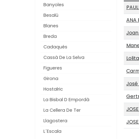
Banyoles
PAUL
Besalú
ANA 
Blanes
Joan 
Breda
Manel
Cadaqués
Cassà De La Selva
Lolit
Figueres
Carm
Girona
José 
Hostalric
Gert
La Bisbal D Empordà
JOSE
La Cellera De Ter
Llagostera
JOSE
L´Escala