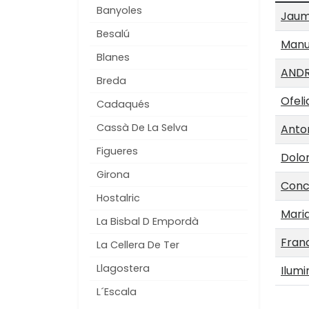
Banyoles
Jaum
Besalú
Manu
Blanes
ANDR
Breda
Ofeli
Cadaqués
Cassà De La Selva
Anto
Figueres
Dolo
Girona
Conc
Hostalric
Maria
La Bisbal D Empordà
Fran
La Cellera De Ter
Llagostera
Ilumi
L´Escala