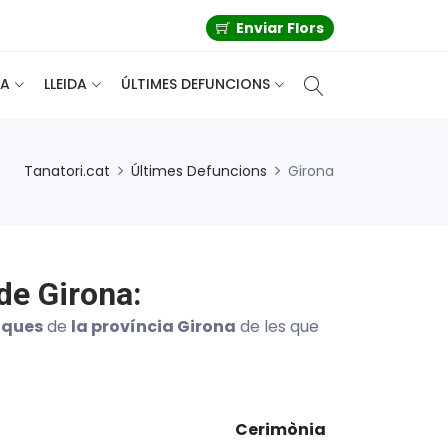
Enviar Flors
A
LLEIDA
ÚLTIMES DEFUNCIONS
Tanatori.cat
Últimes Defuncions
Girona
de Girona:
iques
de
la província Girona
de les que
Cerimònia