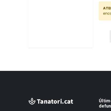
Olot
ATE
Palafrugell
enca
Palamós
Roses
Salt
Sant Feliu De Guíxols
Santa Coloma De Farners
Torroella De Montgri
Tornar a províncies
Últim
defun