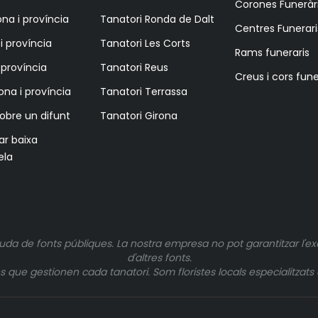
Corones Funeràr
na i província
Tanatori Ronda de Dalt
Centres Funerari
i província
Tanatori Les Corts
Rams funeraris
i província
Tanatori Reus
Creus i cors fune
ona i província
Tanatori Terrassa
sobre un difunt
Tanatori Girona
tar baixa
ela
uda de fonts públiques. La nostra empresa no pot garantitzar l'ex
d'altres fonts.
ue gestionen cada tanatori. Som floristes locals especialitzats e