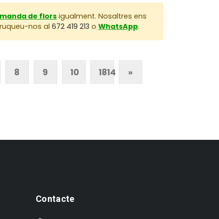
omanda de flors
igualment. Nosaltres ens
 Truqueu-nos al
672 419 213
o
WhatsApp
.
8
9
10
1814
»
Contacte