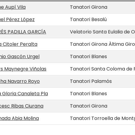
e Aupí Vila
Tanatori Girona
el Pérez López
Tanatori Besalú
ÉS PADILLA GARCÍA
Velatorio Santa Eulalia de 
a Citoler Peralta
Tanatori Girona Àltima Gir
nio Gascón Urgel
Tanatori Blanes
rs Maynegre Viñolas
Tanatori Santa Coloma de 
ha Navarro Royo
Tanatori Palamós
 Gloria Canaleta Pla
Tanatori Blanes
cesc Ribas Ciurana
Tanatori Girona
nada Abia Molina
Tanatori Torroella de Mont