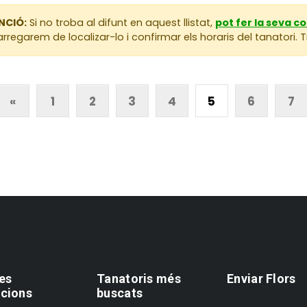
NCIÓ:
Si no troba al difunt en aquest llistat,
pot fer la seva c
rregarem de localizar-lo i confirmar els horaris del tanatori.
«
1
2
3
4
5
6
7
es
Tanatoris més
Enviar Flors
cions
buscats