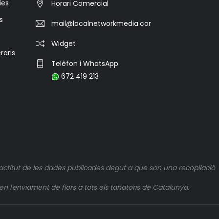
ies
Horari Comercial
s
mail@localnetworkmedia.com
Widget
raris
Telèfon i WhatsApp
672 419 213
actitut de les dades publicades degut a que son una recopilació
n l'enviament de flors a tots els tanatoris de Catalunya.