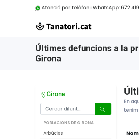
Atenció per telèfon i WhatsApp: 672 419
Últimes defuncions a la pr
Girona
Últ
Girona
En aqu
tenim
POBLACIONS DE GIRONA
Nom
Arbúcies