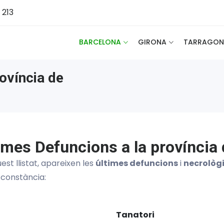
 213
BARCELONA
GIRONA
TARRAGON
ovíncia de
imes Defuncions a la província 
est llistat, apareixen les
últimes defuncions
i
necrològ
 constància:
Tanatori