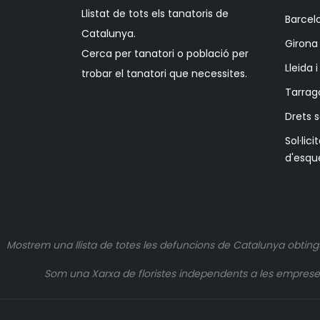
Llistat de tots els tanatoris de
Barcelo
Catalunya.
Girona 
Cerca per tanatori o població per
Lleida 
trobar el tanatori que necessites.
Tarrag
Drets 
Sol·lici
d'esqu
Mostrem una llista de totes les defuncions de Catalunya obting
Som una Xarxa de floristes independents a les empreses q