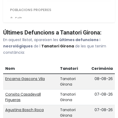
POBLACIONS PROPERES
Salt
Cassà De La Selva
Últimes Defuncions a Tanatori Girona:
Banyoles
En aquest llistat, apareixen les
últimes defuncions
i
Llagostera
necrològiques
de l
Tanatori Girona
de les que tenim
constància:
La Bisbal D Empordà
Veure tot Girona
Nom
Tanatori
Cerimònia
Encarna Gascons Vila
Tanatori
08-08-26
Girona
Conxita Casadevall
Tanatori
07-08-26
Figueras
Girona
Agustina Bosch Roca
Tanatori
07-08-26
Girona