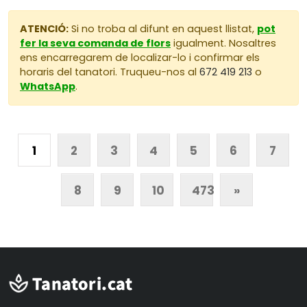
ATENCIÓ:
Si no troba al difunt en aquest llistat,
pot
fer la seva comanda de flors
igualment. Nosaltres
ens encarregarem de localizar-lo i confirmar els
horaris del tanatori. Truqueu-nos al
672 419 213
o
WhatsApp
.
1
2
3
4
5
6
7
8
9
10
473
»