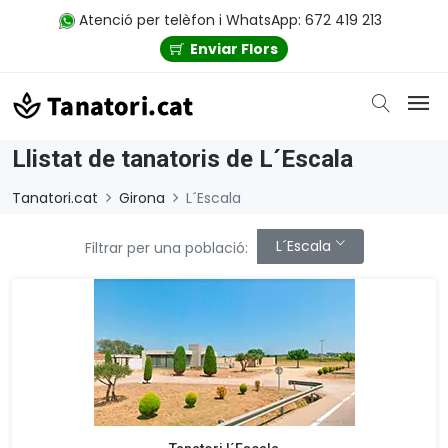
Atenció per telèfon i WhatsApp: 672 419 213
Enviar Flors
Llistat de tanatoris de L´Escala
Tanatori.cat
Girona
L´Escala
L´Escala
Filtrar per una població: