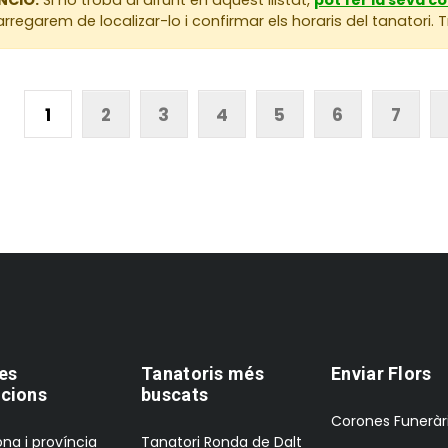
rregarem de localizar-lo i confirmar els horaris del tanatori.
1
2
3
4
5
6
7
es
Tanatoris més
Enviar Flors
cions
buscats
Corones Funeràr
na i província
Tanatori Ronda de Dalt