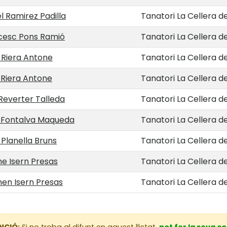
 Ramirez Padilla
Tanatori La Cellera d
cesc Pons Ramió
Tanatori La Cellera d
 Riera Antone
Tanatori La Cellera d
 Riera Antone
Tanatori La Cellera d
 Reverter Talleda
Tanatori La Cellera d
 Fontalva Maqueda
Tanatori La Cellera d
Planella Bruns
Tanatori La Cellera d
e Isern Presas
Tanatori La Cellera d
en Isern Presas
Tanatori La Cellera d
NCIÓ:
Si no troba al difunt en aquest llistat,
pot fer la seva c