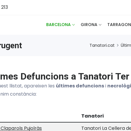
 213
BARCELONA
GIRONA
TARRAGON
rugent
Tanatori.cat
Últi
imes Defuncions a Tanatori Ter
est llistat, apareixen les
últimes defuncions
i
necrològ
enim constància:
Tanatori
Claparols Pujolràs
Tanatori La Cellera d