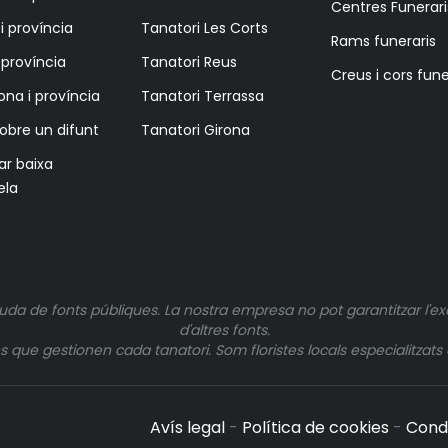
Centres Funerari
i província
Tanatori Les Corts
Rams funeraris
i província
Tanatori Reus
Creus i cors fune
ona i província
Tanatori Terrassa
sobre un difunt
Tanatori Girona
tar baixa
ela
uda de fonts públiques. La nostra empresa no pot garantitzar l'ex
d'altres fonts.
ue gestionen cada tanatori. Som floristes locals especialitzats e
Avís legal
-
Política de cookies
-
Cond