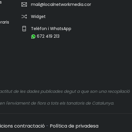
s
mail@localnetworkmedia.com
Widget
raris
Telèfon i WhatsApp
672 419 213
actitut de les dades publicades degut a que son una recopilació
n l'enviament de flors a tots els tanatoris de Catalunya.
icions contractació
-
Política de privadesa