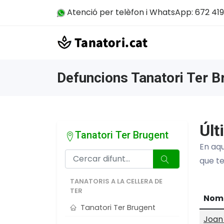
Atenció per telèfon i WhatsApp: 672 419
Defuncions Tanatori Ter B
Últ
Tanatori Ter Brugent
En aqu
que t
TANATORIS A LA CELLERA DE
TER
Nom
Tanatori Ter Brugent
Joan 