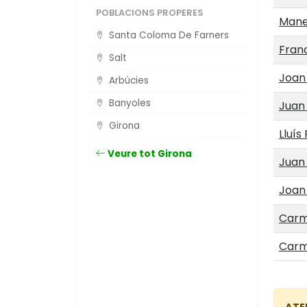
POBLACIONS PROPERES
Manel
Santa Coloma De Farners
Fran
Salt
Joan
Arbúcies
Banyoles
Juan
Girona
Lluís
Veure tot Girona
Juan
Joan 
Carm
Carm
ATE