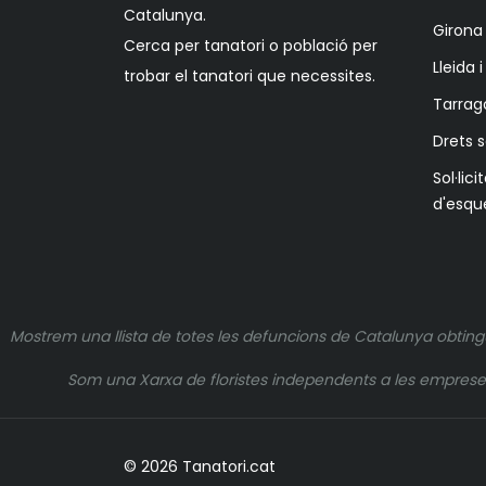
Catalunya.
Girona 
Cerca per tanatori o població per
Lleida 
trobar el tanatori que necessites.
Tarrag
Drets 
Sol·lici
d'esqu
Mostrem una llista de totes les defuncions de Catalunya obting
Som una Xarxa de floristes independents a les empreses q
© 2026 Tanatori.cat