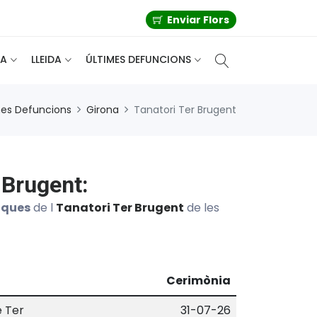
Enviar Flors
A
LLEIDA
ÚLTIMES DEFUNCIONS
mes Defuncions
Girona
Tanatori Ter Brugent
 Brugent:
iques
de l
Tanatori Ter Brugent
de les
Cerimònia
e Ter
31-07-26