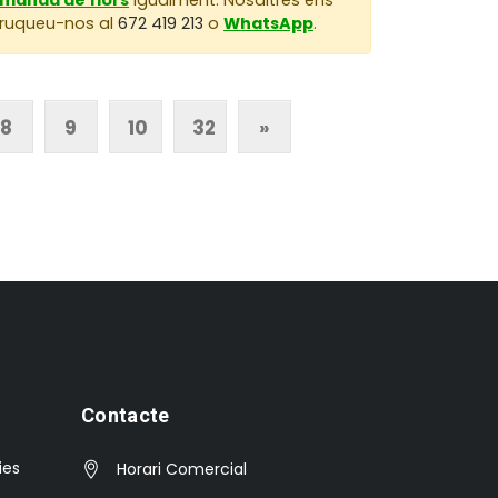
 Truqueu-nos al
672 419 213
o
WhatsApp
.
8
9
10
32
»
Contacte
ies
Horari Comercial