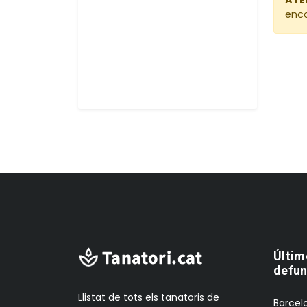
enca
Últim
defun
Llistat de tots els tanatoris de
Barcelo