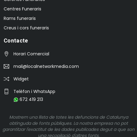
Centres Funeraris
Rams funeraris
Creus i cors funeraris
Contacte
Horari Comercial
mail@localnetworkmedia.com
Widget
Telèfon i WhatsApp
672 419 213
Mostrem una llista de totes les defuncions de Catalunya
obtinguda de fonts públiques. La nostra empresa no pot
garantitzar l'exactitut de les dades publicades degut a que son
una recopilació d'altres fonts.