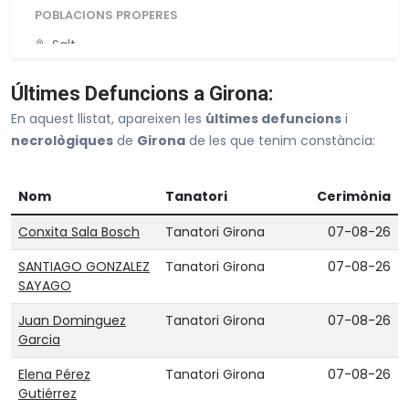
POBLACIONS PROPERES
Salt
Cassà De La Selva
Últimes Defuncions a Girona:
Banyoles
En aquest llistat, apareixen les
últimes defuncions
i
Llagostera
necrològiques
de
Girona
de les que tenim constància:
La Bisbal D Empordà
Nom
Tanatori
Cerimònia
Veure tot Girona
Conxita Sala Bosch
Tanatori Girona
07-08-26
SANTIAGO GONZALEZ
Tanatori Girona
07-08-26
SAYAGO
Juan Dominguez
Tanatori Girona
07-08-26
Garcia
Elena Pérez
Tanatori Girona
07-08-26
Gutiérrez