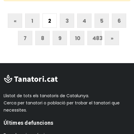
«
1
2
3
4
5
6
7
8
9
10
483
»
Llistat de tots els tanatoris de Catalunya.
Cerca per tanatori o població per trobar el tanatori que
necessites.
Últimes defuncions