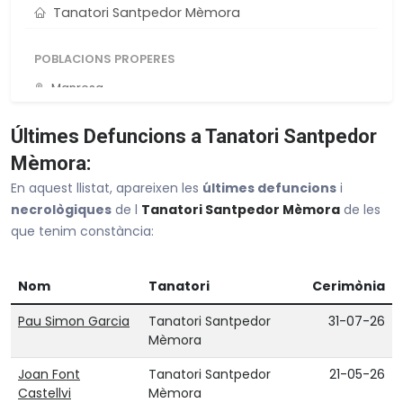
Tanatori Santpedor Mèmora
POBLACIONS PROPERES
Manresa
Igualada
Últimes Defuncions a Tanatori Santpedor
Terrassa
Mèmora:
Castellar Del Vallés
En aquest llistat, apareixen les
últimes defuncions
i
Berga
necrològiques
de l
Tanatori Santpedor Mèmora
de les
que tenim constància:
Veure tot Barcelona
Nom
Tanatori
Cerimònia
Pau Simon Garcia
Tanatori Santpedor
31-07-26
Mèmora
Joan Font
Tanatori Santpedor
21-05-26
Castellvi
Mèmora