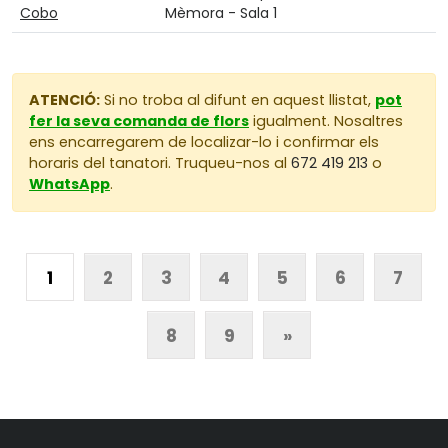
Cobo
Mèmora - Sala 1
ATENCIÓ:
Si no troba al difunt en aquest llistat,
pot
fer la seva comanda de flors
igualment. Nosaltres
ens encarregarem de localizar-lo i confirmar els
horaris del tanatori. Truqueu-nos al
672 419 213
o
WhatsApp
.
1
2
3
4
5
6
7
8
9
»