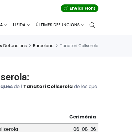
Enviar Flors
A
LLEIDA
ÚLTIMES DEFUNCIONS
es Defuncions
Barcelona
Tanatori Collserola
serola:
iques
de l
Tanatori Collserola
de les que
Cerimònia
llserola
06-08-26