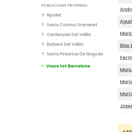
POBLACIONS PROPERES
Andr
Ripollet
Agus
Santa Coloma Gramenet
Maria
Cerdanyola Del Vallès
Barberà Del Vallès
Blas 
Santa Perpetua De Mogoda
Ferm
Veure tot Barcelona
Manue
María
María
Josep
ATE