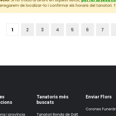
rregarem de localizar-lo i confirmar els horaris del tanatori.
1
2
3
4
5
6
7
es
Tanatoris més
Enviar Flors
cions
buscats
Corones Funeràr
na i província
Tanatori Ronda de Dalt