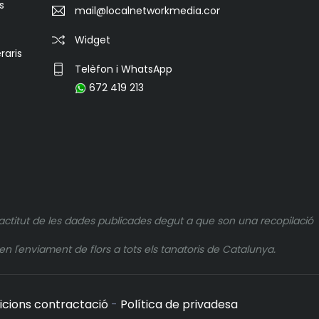
s
mail@localnetworkmedia.com
Widget
raris
Telèfon i WhatsApp
672 419 213
actitut de les dades publicades degut a que son una recopilació
n l'enviament de flors a tots els tanatoris de Catalunya.
icions contractació
-
Política de privadesa