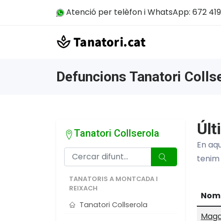
Atenció per telèfon i WhatsApp: 672 419
Defuncions Tanatori Colls
Últ
Tanatori Collserola
En aqu
tenim
TANATORIS A MONTCADA I
REIXACH
Nom
Tanatori Collserola
Magd