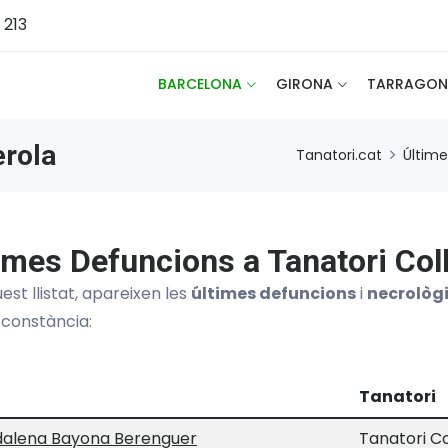
 213
BARCELONA
GIRONA
TARRAGON
erola
Tanatori.cat
Últim
imes Defuncions a Tanatori Coll
est llistat, apareixen les
últimes defuncions
i
necrològ
 constància:
Tanatori
alena Bayona Berenguer
Tanatori Co