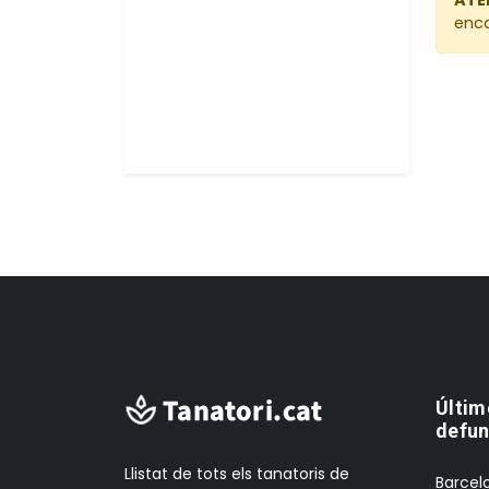
enca
Últim
defun
Llistat de tots els tanatoris de
Barcelo