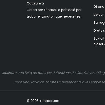
Catalunya.
Girona 
Cerca per tanatori o població per
Lleida 
trobar el tanatori que necessites.
Tarrag
Drets 
Sol·lici
d'esqu
Mostrem una llista de totes les defuncions de Catalunya obting
Som una Xarxa de floristes independents a les empreses q
© 2026 Tanatori.cat