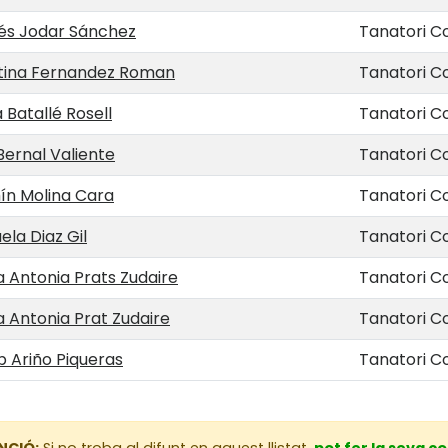
és Jodar Sánchez
Tanatori Co
tina Fernandez Roman
Tanatori Co
 Batallé Rosell
Tanatori Co
Bernal Valiente
Tanatori Co
ín Molina Cara
Tanatori Co
la Diaz Gil
Tanatori Co
 Antonia Prats Zudaire
Tanatori Co
 Antonia Prat Zudaire
Tanatori Co
 Ariño Piqueras
Tanatori Co
NCIÓ:
Si no troba al difunt en aquest llistat,
pot fer la seva c