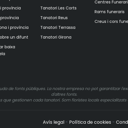
Centres Funerari
i província
Tanatori Les Corts
Rams funeraris
i província
Tanatori Reus
Creus i cors fune
ona i província
Tanatori Terrassa
sobre un difunt
Tanatori Girona
tar baixa
ela
uda de fonts públiques. La nostra empresa no pot garantitzar l'ex
d'altres fonts.
ue gestionen cada tanatori. Som floristes locals especialitzats e
Avís legal
-
Política de cookies
-
Cond