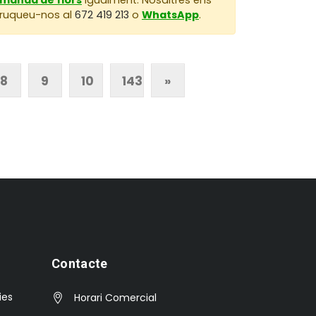
 Truqueu-nos al
672 419 213
o
WhatsApp
.
8
9
10
143
»
Contacte
ies
Horari Comercial