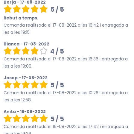
Borja - 17-08-2022
5 / 5
Rebut a temps.
Comanda realitzada el 17-08-2022 a les 16:42 i entregada a
les a les 19:15.
Blanca - 17-08-2022
4 / 5
Comanda realitzada el 17-08-2022 a les 16:36 i entregada a
les a les 19:09.
Josep - 17-08-2022
5 / 5
Comanda realitzada el 17-08-2022 a les 10:26 i entregada a
les a les 12:58.
Anita - 16-08-2022
5 / 5
Comanda realitzada el 16-08-2022 a les 17:42 i entregada a
les a les 19:26.