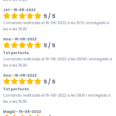
Jet - 16-08-2022
5 / 5
Comanda realitzada el 16-08-2022 a les 15:13 i entregada a
les a les 19:26.
Ana - 16-08-2022
5 / 5
Tot perfecte
Comanda realitzada el 16-08-2022 a les 09:56 i entregada a
les a les 16:36.
Ana - 16-08-2022
5 / 5
Tot perfecte
Comanda realitzada el 16-08-2022 a les 09:51 i entregada a
les a les 16:35.
Magüi - 15-08-2022