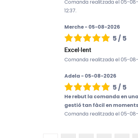
Comanda realitzada el 05-08-
12:37.
Merche - 05-08-2026
5 / 5
Excel·lent
Comanda realitzada el 05-08-
Adela - 05-08-2026
5 / 5
He rebut la comanda en una 
gestió tan fàcil en moments 
Comanda realitzada el 05-08-20