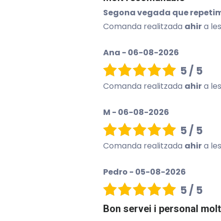
Segona vegada que repetim 
Comanda realitzada
ahir
a les
Ana - 06-08-2026
5 / 5
Comanda realitzada
ahir
a le
M - 06-08-2026
5 / 5
Comanda realitzada
ahir
a les
Pedro - 05-08-2026
5 / 5
Bon servei i personal molt