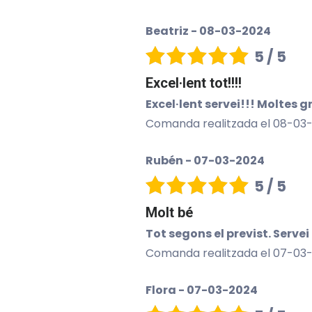
Beatriz - 08-03-2024
5 / 5
Excel·lent tot!!!!
Excel·lent servei!!! Moltes g
Comanda realitzada el 08-03-20
Rubén - 07-03-2024
5 / 5
Molt bé
Tot segons el previst. Servei
Comanda realitzada el 07-03-20
Flora - 07-03-2024