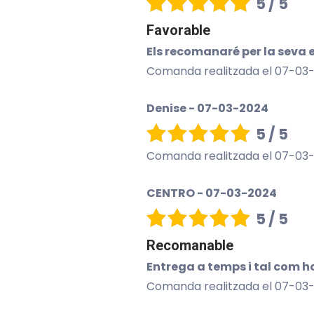
5 / 5
Favorable
Els recomanaré per la seva ef
Comanda realitzada el 07-03-20
Denise - 07-03-2024
5 / 5
Comanda realitzada el 07-03-202
CENTRO - 07-03-2024
5 / 5
Recomanable
Entrega a temps i tal com
Comanda realitzada el 07-03-202