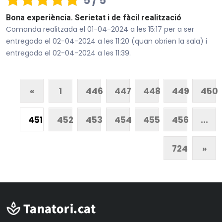
5 / 5
Bona experiència. Serietat i de fàcil realització
Comanda realitzada el 01-04-2024 a les 15:17 per a ser
entregada el 02-04-2024 a les 11:20 (quan obrien la sala) i
entregada el 02-04-2024 a les 11:39.
«
1
446
447
448
449
450
451
452
453
454
455
456
...
724
»