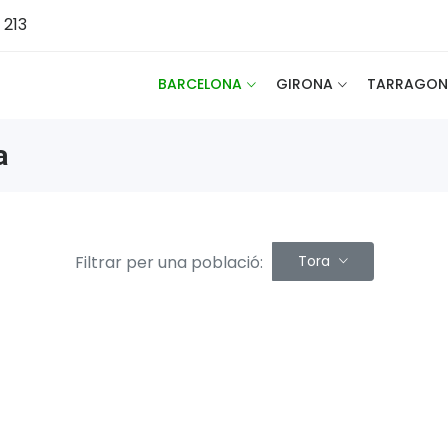
 213
BARCELONA
GIRONA
TARRAGON
a
Filtrar per una població:
Tora