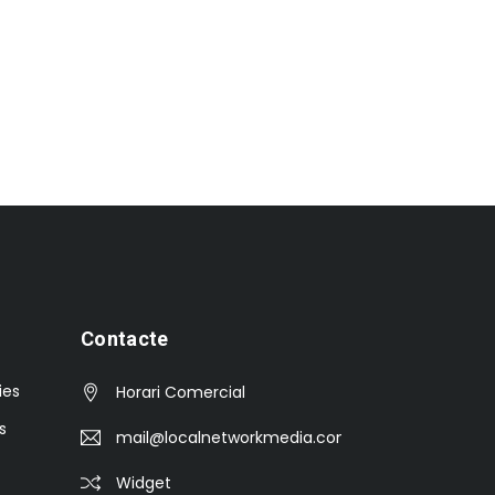
Contacte
ies
Horari Comercial
s
mail@localnetworkmedia.com
Widget