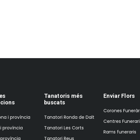
es
Tanatoris més
Enviar Flors
cions
buscats
Corones Funeràr
na i província
Tanatori Ronda de Dalt
Centres Funerari
i província
Tanatori Les Corts
Rams funeraris
i província
Tanatori Reus