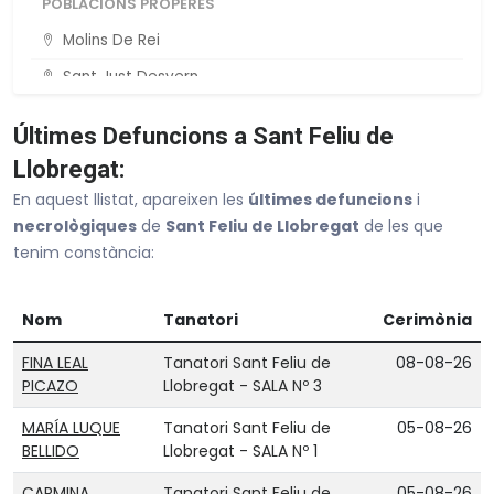
POBLACIONS PROPERES
Molins De Rei
Sant Just Desvern
Sant Vicenç Dels Horts
Últimes Defuncions a Sant Feliu de
Cornellà De Llobregat
Llobregat:
Esplugues De Llobregat
En aquest llistat, apareixen les
últimes defuncions
i
necrològiques
de
Sant Feliu de Llobregat
de les que
Veure tot Barcelona
tenim constància:
Nom
Tanatori
Cerimònia
FINA LEAL
Tanatori Sant Feliu de
08-08-26
PICAZO
Llobregat - SALA Nº 3
MARÍA LUQUE
Tanatori Sant Feliu de
05-08-26
BELLIDO
Llobregat - SALA Nº 1
CARMINA
Tanatori Sant Feliu de
05-08-26