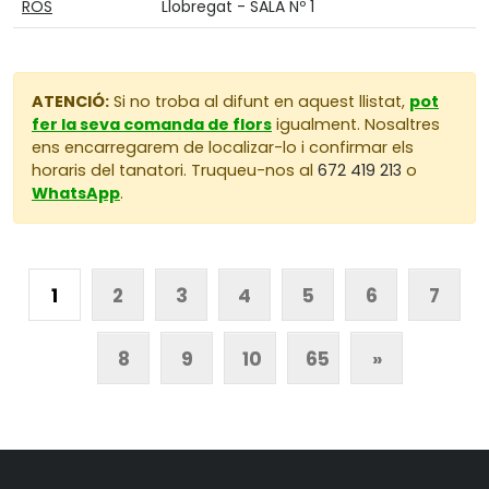
ROS
Llobregat - SALA Nº 1
ATENCIÓ:
Si no troba al difunt en aquest llistat,
pot
fer la seva comanda de flors
igualment. Nosaltres
ens encarregarem de localizar-lo i confirmar els
horaris del tanatori. Truqueu-nos al
672 419 213
o
WhatsApp
.
1
2
3
4
5
6
7
8
9
10
65
»