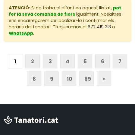
ATENCIÓ:
Si no troba al difunt en aquest llistat,
pot
fer la seva comanda de flors
igualment. Nosaltres
ens encarregarem de localizar-lo i confirmar els
horaris del tanatori. Truqueu-nos al
672 419 213
o
WhatsApp
.
1
2
3
4
5
6
7
8
9
10
89
»