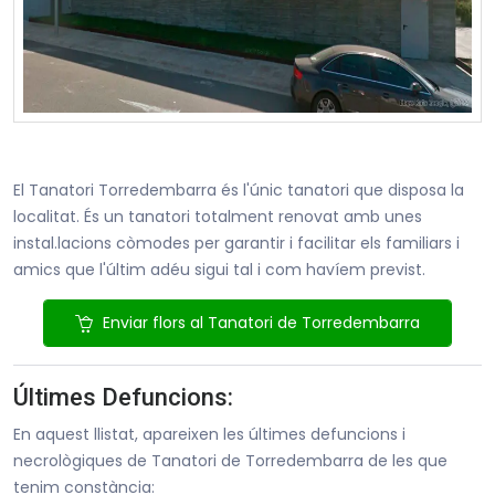
El Tanatori Torredembarra és l'únic tanatori que disposa la
localitat. És un tanatori totalment renovat amb unes
instal.lacions còmodes per garantir i facilitar els familiars i
amics que l'últim adéu sigui tal i com havíem previst.
Enviar flors al Tanatori de Torredembarra
Últimes Defuncions:
En aquest llistat, apareixen les últimes defuncions i
necrològiques de Tanatori de Torredembarra de les que
tenim constància: