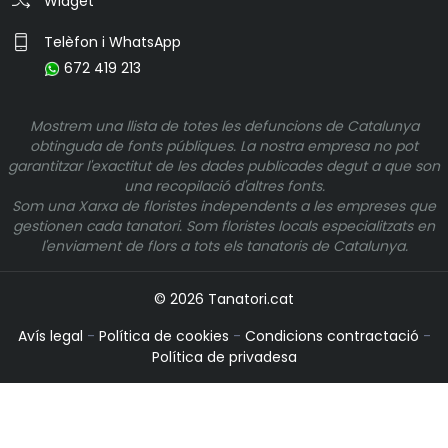
Widget
Telèfon i WhatsApp
672 419 213
Mostrem una llista de totes les defuncions de Catalunya
obtinguda de fonts públiques. La nostra empresa no pot
garantitzar l'exactitut de les dades publicades degut a que son
una recopilació d'altres fonts.
Som una Xarxa de floristes independents a les empreses que
gestionen cada tanatori. Som floristes locals especialitzats en
l'enviament de flors a tots els tanatoris de Catalunya.
© 2026 Tanatori.cat
Avís legal
-
Política de cookies
-
Condicions contractació
-
Política de privadesa