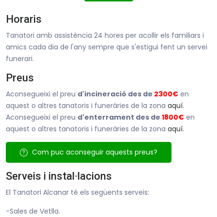
Horaris
Tanatori amb assistència 24 hores per acollir els familiars i
amics cada dia de l'any sempre que s'estigui fent un servei
funerari.
Preus
Aconsegueixi el preu
d'incineració des de
2300€
en
aquest o altres tanatoris i funeràries de la zona
aquí
.
Aconsegueixi el preu
d'enterrament des de
1800€
en
aquest o altres tanatoris i funeràries de la zona
aquí
.
Com puc aconseguir aquests preus?
Serveis i instal·lacions
El Tanatori Alcanar té els següents serveis:
-Sales de Vetlla.