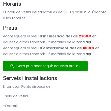
Horaris
L'Horari de vetlla del tanatori es de 9:00 a 21:00 h. o s'adapta
a les families.
Preus
Aconsegueixi el preu
d'incineració des de
2300€
en
aquest o altres tanatoris i funeràries de la zona
aquí
.
Aconsegueixi el preu
d'enterrament des de
1800€
en
aquest o altres tanatoris i funeràries de la zona
aquí
.
Com puc aconseguir aquests preus?
Serveis i instal·lacions
El tanatori Ponts disposa de :
-Sala de vetlla.
-Oratori.