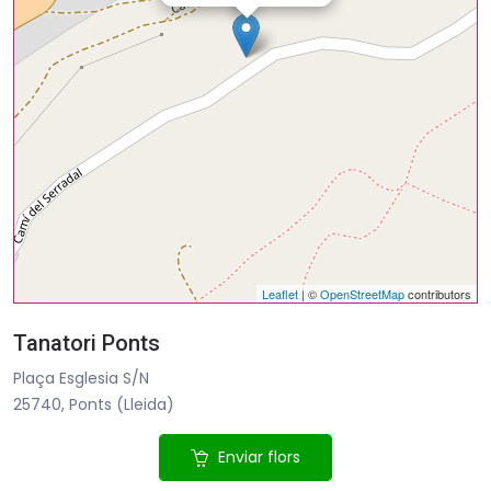
Leaflet
| ©
OpenStreetMap
contributors
Tanatori Ponts
Plaça Esglesia S/N
25740, Ponts (Lleida)
Enviar flors